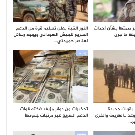
ر صمتها بشأن أحداث
النور القبة يعلن تسليم قوة من الدعم
قة ما جرى
السريع للجيش السوداني ويوجه رسائل
لعناصر حميدتي…
إقتصاد
بقوات جديدة
تحذيرات من دولار مزيف ضخته قوات
وعد ..الهزيمة والخزي
الدعم السريع عبر مرتبات جنودها
ر…
سياسية