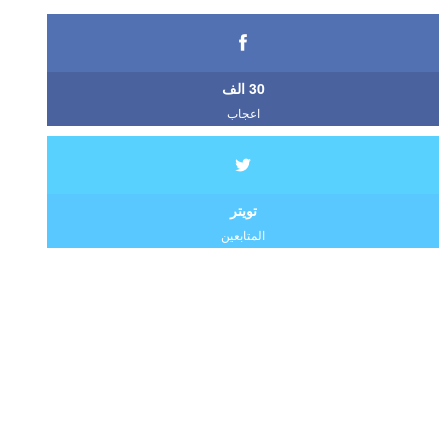
30 الف
اعجاب
تويتر
المتابعين