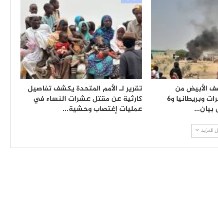
ف الأبيض من
تقرير لـ الأمم المتحدة يكشف تفاصيل
جديد..إصابة العشرات وبريطانيا و6
كارثية عن مقتل عشرات النساء في
 بيان…
عمليات إغتصاب وحشية…
 المزيد