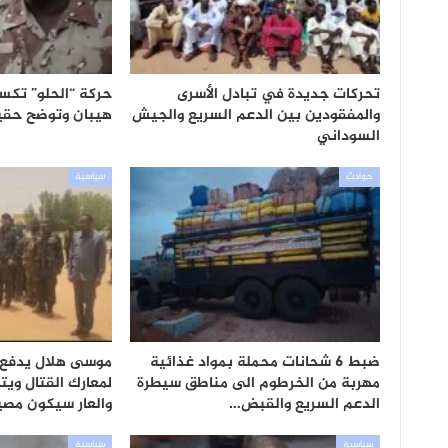
تحركات جديدة في تبادل الأسرى
حركة “الحلو” تكس
والمفقودين بين الدعم السريع والجيش
هيبان وتوضح حقي
السوداني
حوادث
سياسية
ضبط 6 شحانات محملة بمواد غذائية
موسى هلال يدفع 
مهربة من الخرطوم الى مناطق سيطرة
لمعارك القتال ويت
الدعم السريع والقبض…
والعار سيكون مصي
سياسية
سياسية