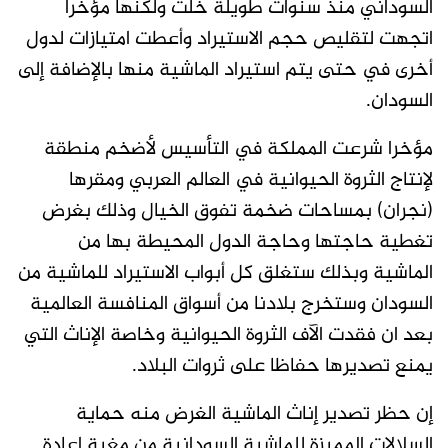
السوداني منذ سنوات طويلة خلت ولكنها مؤخرا
اتجهت لتقليص حجم الاستيراد وأعطت امتيازات لدول
أخرى في حتى يتم استيراد الماشية منها بالإضافة إلى
السودان.
مؤخرا شرعت المملكة في التأسيس لأضخم منطقة
لإنتاج الثروة الحيوانية في العالم العربي ومقرها
(نجران) بمساحات ضخمة تفوق الخيال وذلك بغرض
تغطية حاجتها وحاجة الدول المحيطة بها من
الماشية وبذلك ستغلق كل أبواب الاستيراد للماشية من
السودان وستخرج بلادنا من أسواق المنافسة العالمية
بعد ان فقدت الآف الثروة الحيوانية وخاصة الإناث التي
يمنع تصديرها حفاظا على ثروات البلاد.
إن حظر تصدير إناث الماشية الغرض منه حماية
السلالات المميزة للماشية السودانية من مغبة إعادة