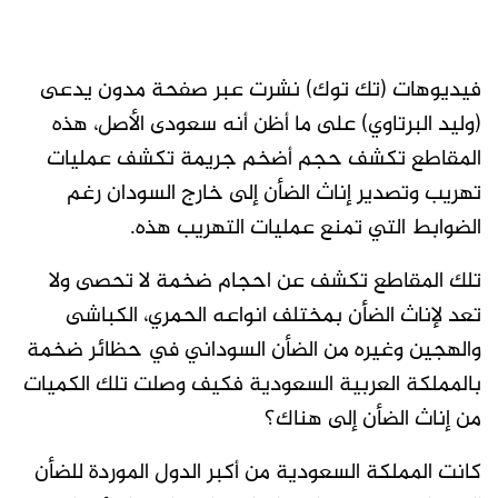
فيديوهات (تك توك) نشرت عبر صفحة مدون يدعى
(وليد البرتاوي) على ما أظن أنه سعودى الأصل، هذه
المقاطع تكشف حجم أضخم جريمة تكشف عمليات
تهريب وتصدير إناث الضأن إلى خارج السودان رغم
الضوابط التي تمنع عمليات التهريب هذه.
تلك المقاطع تكشف عن احجام ضخمة لا تحصى ولا
تعد لإناث الضأن بمختلف انواعه الحمري، الكباشى
والهجين وغيره من الضأن السوداني في حظائر ضخمة
بالمملكة العربية السعودية فكيف وصلت تلك الكميات
من إناث الضأن إلى هناك؟
كانت المملكة السعودية من أكبر الدول الموردة للضأن