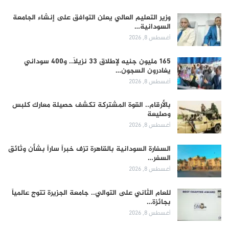
وزير التعليم العالي يعلن التوافق على إنشاء الجامعة
السودانية…
أغسطس 8, 2026
165 مليون جنيه لإطلاق 33 نزيلاً.. و400 سوداني
يغادرون السجون…
أغسطس 8, 2026
بالأرقام.. القوة المشتركة تكشف حصيلة معارك كلبس
وصليعة
أغسطس 8, 2026
السفارة السودانية بالقاهرة تزف خبراً ساراً بشأن وثائق
السفر…
أغسطس 8, 2026
للعام الثاني على التوالي.. جامعة الجزيرة تتوج عالمياً
بجائزة…
أغسطس 8, 2026