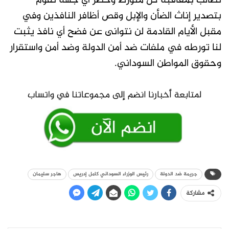
نطالب بمعاقبة كل متورط وحظر أي جهة تقوم
بتصدير إناث الضأن والإبل وقص أظافر النافذين وفي
مقبل الأيام القادمة لن نتوانى عن فضح أي نافذ يثبت
لنا تورطه في ملفات ضد أمن الدولة وضد أمن واستقرار
وحقوق المواطن السوداني.
جريمة ضد الدولة
رئيس الوزراء السوداني كامل إدريس
هاجر سليمان
مشاركة