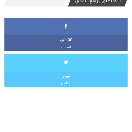
تابعنا على مواقع التواصل
30 الف
اعجاب
تويتر
المتابعين