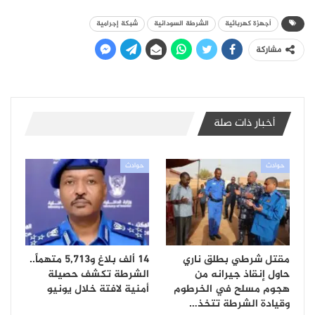
أجهزة كهربائية
الشرطة السودانية
شبكة إجرامية
مشاركة
أخبار ذات صلة
حوادث
حوادث
مقتل شرطي بطلق ناري
14 ألف بلاغ و5,713 متهماً..
حاول إنقاذ جيرانه من
الشرطة تكشف حصيلة
هجوم مسلح في الخرطوم
أمنية لافتة خلال يونيو
وقيادة الشرطة تتخذ…