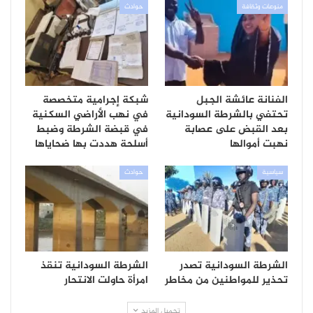
منوعات وثقافة
حوادث
الفنانة عائشة الجبل
شبكة إجرامية متخصصة
تحتفي بالشرطة السودانية
في نهب الأراضي السكنية
بعد القبض على عصابة
في قبضة الشرطة وضبط
نهبت أموالها
أسلحة هددت بها ضحاياها
سياسية
حوادث
الشرطة السودانية تصدر
الشرطة السودانية تنقذ
تحذير للمواطنين من مخاطر
امرأة حاولت الانتحار
تحميل المزيد