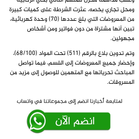
وعقب مداهمة مخزن للمتهم الثاني بحي الركابية
ومحل تجاري يخصه، عثرت الشرطة على كميات كبيرة
من المعروضات التي بلغ عددها (70) وحدة كهربائية،
تبين أنها مشتراة من دون فواتير ومن أشخاص
مجهولين.
وتم تدوين بلاغ بالرقم (511) تحت المواد (68/100)،
وإحضار جميع المعروضات إلى القسم، فيما تواصل
المباحث تحرياتها مع المتهمين للوصول إلى مزيد من
المسروقات.