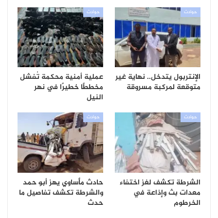
حوادث
حوادث
الإنتربول يتدخل.. نهاية غير
عملية أمنية محكمة تُفشل
متوقعة لمركبة مسروقة
مخططًا خطيرًا في نهر
النيل
حوادث
حوادث
الشرطة تكشف لغز اختفاء
حادث مأساوي يهز أبو حمد
معدات بث وإذاعة في
والشرطة تكشف تفاصيل ما
الخرطوم
حدث