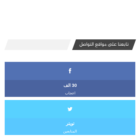
تابعنا على مواقع التواصل
30 الف
اعجاب
تويتر
المتابعين