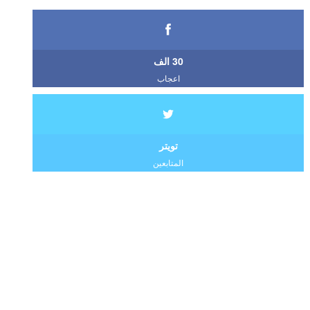
30 الف
اعجاب
تويتر
المتابعين