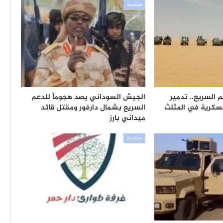
سياسية
 السريع.. تدمير
الجيش السوداني يصد هجوماً للدعم
عسكرية في المثلث
السريع بشمال دارفور ومقتل قائد
ميداني بارز
سياسية