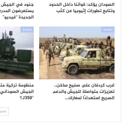
السودان يؤكد: قواتنا داخل الحدود
جنود في الجيش ا
وتتابع تطورات إثيوبيا عن كثب
يستعرضون المدرعا
الجديدة “فيديو”
سياسية
سياسية
غرب كردفان على صفيح ساخن..
منظومة تركية مت
تعزيزات متواصلة للجيش والدعم
السريع استعدادًا لمعارك…
J350″؟
تحميل