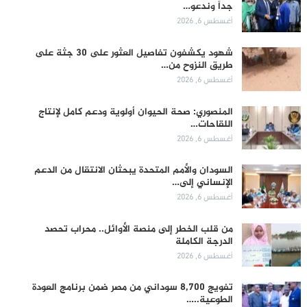
جداً وندعو…
أغسطس 6, 2026
شهود يكشفون تفاصيل العثور على 30 جثة على
طريق النزوح من…
أغسطس 6, 2026
المنصوري: صحة الحيوان أولوية ودعم كامل لإنتاج
اللقاحات…
أغسطس 6, 2026
السودان والأمم المتحدة يبحثان الانتقال من الدعم
الإنساني إلى…
أغسطس 6, 2026
من قلب الخطر إلى منصة الأوائل.. محراب تحصد
الدرجة الكاملة
أغسطس 6, 2026
تفويج 8,700 سوداني من مصر ضمن برنامج العودة
الطوعية..…