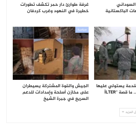
لسوداني
غرفة طوارئ دار حمر تكشف تطورات
ت الباكستانية
خطيرة في النهود وغرب كردفان
سياسية
قدمة يستولي عليها
الجيش والقوة المشتركة يسيطران
الجيش السوداني.. ما قصة “İLTER
على مخازن أسلحة وإمدادات للدعم
السريع في جبرة الشيخ
 المزيد