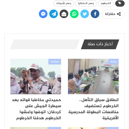
الخرطوم
جسر الحلفايا
جسر شمبات
مشاركة
أخبار ذات صلة
رياضة
سياسية
انطلاق سباق التأهل..
حميدتي مخاطبا قواته بعد
الخرطوم تستضيف
سيطرة الجيش على
منافسات البطولة المدرسية
كردفان: اتوضوا وامشوا
الأفريقية
الخرطوم هدفنا الخرطوم