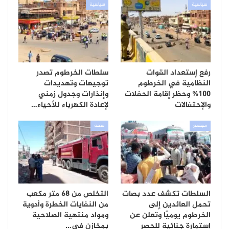
سياسية
سياسية
رفع إستعداد القوات
سلطات الخرطوم تصدر
النظامية في الخرطوم
توجيهات وتهديدات
100% وحظر إقامة الحفلات
وإنذارات وجدول زمني
والإحتفالات
لإعادة الكهرباء للأحياء…
مجتمع
صحة
السلطات تكشف عدد بصات
التخلص من 68 متر مكعب
تحمل العائدين إلى
من النفايات الخطرة وأدوية
الخرطوم يوميًا وتعلن عن
ومواد منتهية الصلاحية
إستمارة جنائية للحصر
بمخازن في…