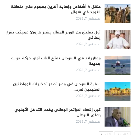
مقتل 4 أشخاص وإصابة آخرين بهجوم على منطقة
التميد في شمال…
أغسطس 7, 2026
أول تعليق من الوزير المُقال بشير هارون: فوجئت بقرار
إعفائي
أغسطس 7, 2026
مطار زايد في السودان يفتح الباب أمام حركة جوية
جديدة
أغسطس 7, 2026
سفارة السودان في مصر تصدر تحذيرات للمواطنين
المقيمين في…
أغسطس 7, 2026
كبر: إقصاء المؤتمر الوطني يخدم التدخل الأجنبي
وعلى البرهان…
أغسطس 7, 2026
السابق
التالي