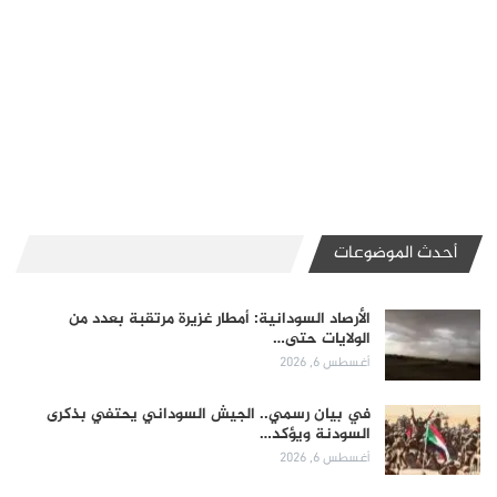
أحدث الموضوعات
الأرصاد السودانية: أمطار غزيرة مرتقبة بعدد من
الولايات حتى…
أغسطس 6, 2026
في بيان رسمي.. الجيش السوداني يحتفي بذكرى
السودنة ويؤكد…
أغسطس 6, 2026