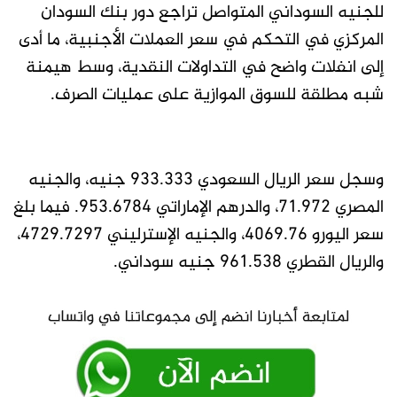
للجنيه السوداني المتواصل تراجع دور بنك السودان
المركزي في التحكم في سعر العملات الأجنبية، ما أدى
إلى انفلات واضح في التداولات النقدية، وسط هيمنة
شبه مطلقة للسوق الموازية على عمليات الصرف.
وسجل سعر الريال السعودي 933.333 جنيه، والجنيه
المصري 71.972، والدرهم الإماراتي 953.6784. فيما بلغ
سعر اليورو 4069.76، والجنيه الإسترليني 4729.7297،
والريال القطري 961.538 جنيه سوداني.