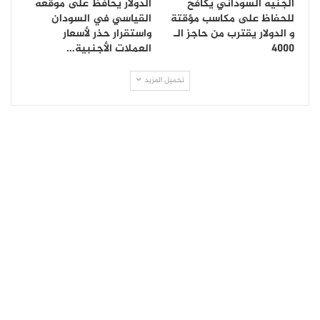
الجنيه السوداني يكافح
الدولار يحافظ على موقعه
للحفاظ على مكاسب مؤقتة
القياسي في السودان
و الدولار يقترب من حاجز الـ
واستقرار حذر لأسعار
4000
العملات الأجنبية…
تحميل المزيد