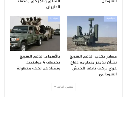
السودان
القتلى والجرحى بقصف
الطيران…
سياسية
سياسية
مصادر تكذب الدعم السريع
بالأسماء..الدعم السريع
بشأن تدمير منظومة دفاع
تختطف 4 مواطنين
جوي تركية تابعة للجيش
وتقتادهم لجهة مجهولة
السوداني
تحميل المزيد