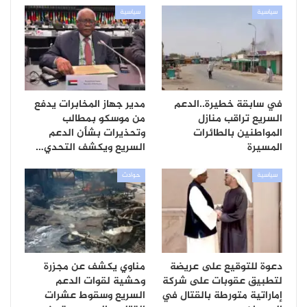
سياسية
سياسية
في سابقة خطيرة..الدعم
مدير جهاز المخابرات يدفع
السريع تراقب منازل
من موسكو بمطالب
المواطنين بالطائرات
وتحذيرات بشأن الدعم
المسيرة
السريع ويكشف التحدي…
سياسية
حوادث
دعوة للتوقيع على عريضة
مناوي يكشف عن مجزرة
لتطبيق عقوبات على شركة
وحشية لقوات الدعم
إماراتية متورطة بالقتال في
السريع وسقوط عشرات