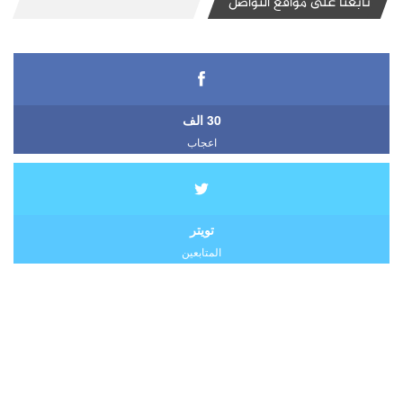
تابعنا على مواقع التواصل
30 الف
اعجاب
تويتر
المتابعين