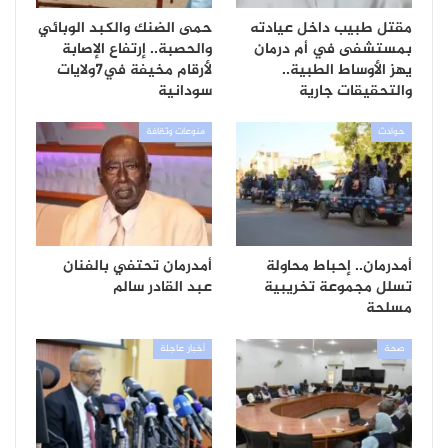
مقتل طبيب داخل عيادته
حمى الضنك والكبد الوبائي
بمستشفى في أم درمان
والحصبة.. إرتفاع الإصابة
يهز الأوساط الطبية..
لأرقام مخيفة في7ولايات
والتحقيقات جارية
سودانية
حوادث
منوعات وثقافة
أمدرمان.. إحباط محاولة
أمدرمان تحتفي بالفنان
تسلل مجموعة تخريبية
عبد القادر سالم
مسلحة
صحة
أخبار عاجلة