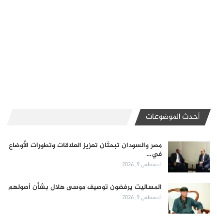
أحدث الموضوعات
مصر والسودان تبحثان تعزيز العلاقات وتطورات الأوضاع
في…
أغسطس 9, 2026
المساليت يرفضون توصيف موسى هلال بشأن أصولهم
أغسطس 9, 2026