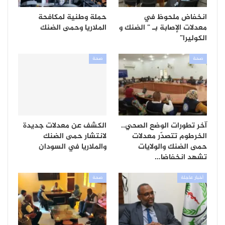
انخفاض ملحوظ في
حملة وطنية لمكافحة
معدلات الإصابة بـ ” الضنك و
الملاريا وحمى الضنك
الكوليرا”
صحة
صحة
آخر تطورات الوضع الصحي..
الكشف عن معدلات جديدة
الخرطوم تتصدّر معدلات
لانتشار حمى الضنك
حمى الضنك والولايات
والملاريا في السودان
تشهد انخفاضا…
أخبار عاجلة
صحة