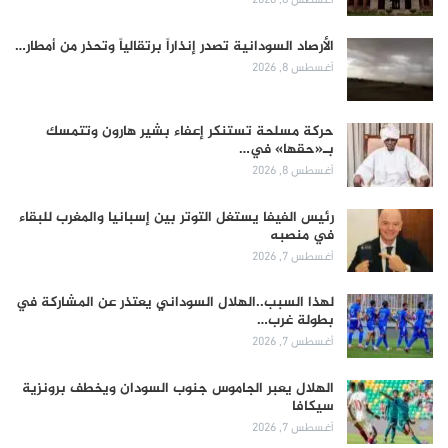
الأرصاد السودانية تصدر إنذاراً برتقالياً وتحذر من أمطار…
أغسطس 8, 2026
حركة مسلحة تستنكر إعفاء بشير هارون وتتمسك
بـ«حقها» في…
أغسطس 8, 2026
رئيس الفيفا يستغل التوتر بين إسبانيا والمغرب للبقاء
في منصبه
أغسطس 7, 2026
لهذا السبب..الهلال السوداني يعتذر عن المشاركة في
بطولة غرب…
أغسطس 7, 2026
الهلال يعبر الجاموس جنوب السودان ويخطف برونزية
سيكافا
أغسطس 7, 2026