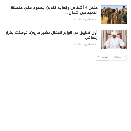
مقتل 4 أشخاص وإصابة آخرين بهجوم على منطقة
التميد في شمال…
أغسطس 7, 2026
أول تعليق من الوزير المُقال بشير هارون: فوجئت بقرار
إعفائي
أغسطس 7, 2026
السابق
التالي