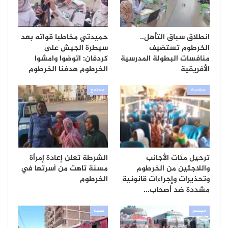
انطلاق سباق التأهل..
حميدتي مخاطبا قواته بعد
الخرطوم تستضيف
سيطرة الجيش على
منافسات البطولة المدرسية
كردفان: اتوضوا وامشوا
الأفريقية
الخرطوم هدفنا الخرطوم
سياسية
مجتمع
ترحيل مئات الأجانب
الشرطة تعلن إعادة إمرأة
واللاجئين من الخرطوم
مسنة تاهت من أسرتها في
وتحذيرات وإجراءات قانونية
الخرطوم
مشددة ضد أصحاب…
مجتمع
صحة