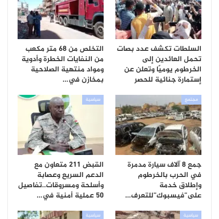
السلطات تكشف عدد بصات
التخلص من 68 متر مكعب
تحمل العائدين إلى
من النفايات الخطرة وأدوية
الخرطوم يوميًا وتعلن عن
ومواد منتهية الصلاحية
إستمارة جنائية للحصر
بمخازن في…
مجتمع
سياسية
جمع 8 آلاف سيارة مدمرة
القبض 211 متعاون مع
في الحرب بالخرطوم
الدعم السريع وعصابة
وإطلاق خدمة
وأسلحة ومسروقات..تفاصيل
على”فيسبوك”للتعرف…
50 عملية أمنية في…
سياسية
سياسية