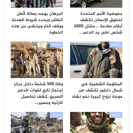
مفوضية الأمم المتحدة
البرهان يوجه رسالة لأهل
لحقوق الإنسان تكشف
الفاشر ويحدد شروط الهدنة
أرقام صادمة .. مقتل 6000
ووقف النار ويخشى من هذه
شخص على يد الدعم…
الخطوة
سياسية
سياسية
المقاومة الشعبية في
وفاة 500 شخصًا داخل مركز
شمال دارفور تكشف عن
إحتجاز تابع لقوات الدعم
موجة نزوح كبيرة نحو تشاد
السريع..كشف تفاصيل
كارثية ومصير…
سياسية
سياسية