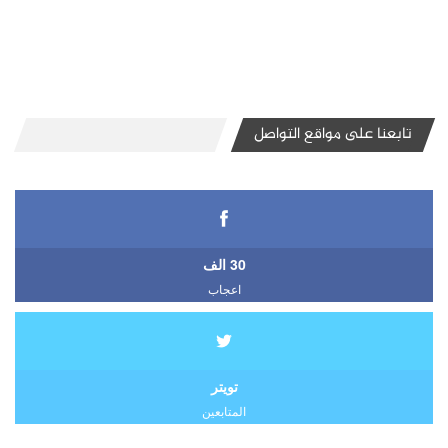
تابعنا على مواقع التواصل
30 الف
اعجاب
تويتر
المتابعين