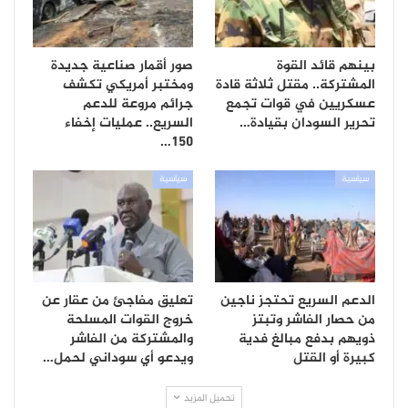
بينهم قائد القوة
صور أقمار صناعية جديدة
المشتركة.. مقتل ثلاثة قادة
ومختبر أمريكي تكشف
عسكريين في قوات تجمع
جرائم مروعة للدعم
تحرير السودان بقيادة…
السريع.. عمليات إخفاء
150…
سياسية
سياسية
الدعم السريع تحتجز ناجين
تعليق مفاجئ من عقار عن
من حصار الفاشر وتبتز
خروج القوات المسلحة
ذويهم بدفع مبالغ فدية
والمشتركة من الفاشر
كبيرة أو القتل
ويدعو أي سوداني لحمل…
تحميل المزيد