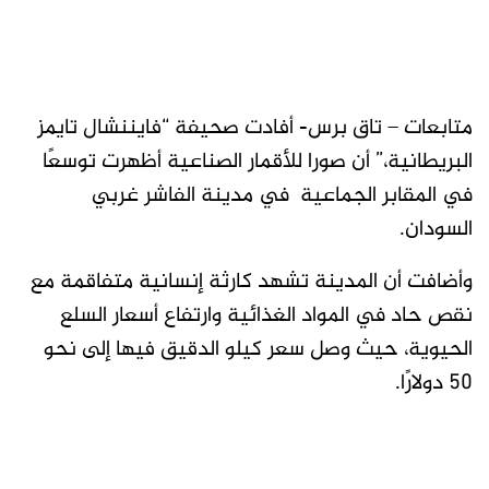
متابعات – تاق برس- أفادت صحيفة “فايننشال تايمز
البريطانية،” أن صورا للأقمار الصناعية أظهرت توسعًا
في المقابر الجماعية في مدينة الفاشر غربي
السودان.
وأضافت أن المدينة تشهد كارثة إنسانية متفاقمة مع
نقص حاد في المواد الغذائية وارتفاع أسعار السلع
الحيوية، حيث وصل سعر كيلو الدقيق فيها إلى نحو
50 دولارًا.