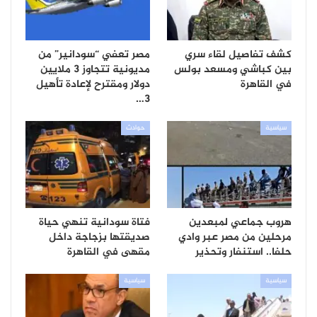
كشف تفاصيل لقاء سري
مصر تعفي “سودانير” من
بين كباشي ومسعد بولس
مديونية تتجاوز 3 ملايين
في القاهرة
دولار ومقترح لإعادة تأهيل
3…
سياسية
حوادث
هروب جماعي لمبعدين
فتاة سودانية تنهي حياة
مرحلين من مصر عبر وادي
صديقتها بزجاجة داخل
حلفا.. استنفار وتحذير
مقهى في القاهرة
سياسية
سياسية