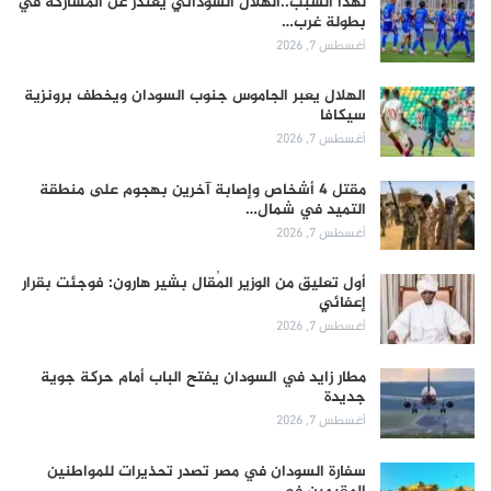
لهذا السبب..الهلال السوداني يعتذر عن المشاركة في
بطولة غرب…
أغسطس 7, 2026
الهلال يعبر الجاموس جنوب السودان ويخطف برونزية
سيكافا
أغسطس 7, 2026
مقتل 4 أشخاص وإصابة آخرين بهجوم على منطقة
التميد في شمال…
أغسطس 7, 2026
أول تعليق من الوزير المُقال بشير هارون: فوجئت بقرار
إعفائي
أغسطس 7, 2026
مطار زايد في السودان يفتح الباب أمام حركة جوية
جديدة
أغسطس 7, 2026
سفارة السودان في مصر تصدر تحذيرات للمواطنين