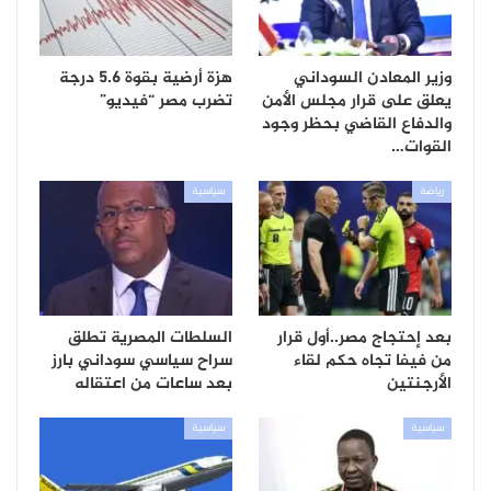
وزير المعادن السوداني
هزة أرضية بقوة 5.6 درجة
يعلق على قرار مجلس الأمن
تضرب مصر “فيديو”
والدفاع القاضي بحظر وجود
القوات…
رياضة
سياسية
بعد إحتجاج مصر..أول قرار
السلطات المصرية تطلق
من فيفا تجاه حكم لقاء
سراح سياسي سوداني بارز
الأرجنتين
بعد ساعات من اعتقاله
سياسية
سياسية