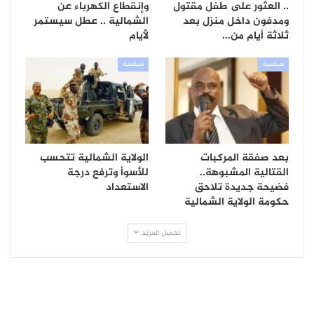
.. العثور على طفل مقتول
وإنقطاع الكهرباء عن
ومدفون داخل منزل بعد
الشمالية .. عطل سيستمر
ثلاثة أيام من…
لأيام
سياسية
سياسية
بعد صفقة المركبات
الولاية الشمالية تتحسب
القتالية المشبوهة..
للأسوأ وترفع درجة
فضيحة جديدة تلاحق
الاستعداد
حكومة الولاية الشمالية
تحميل المزيد