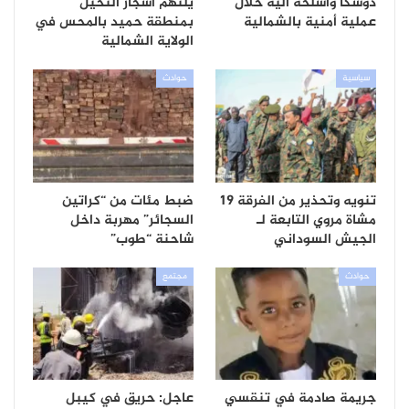
دوشكا وأسلحة آلية خلال
يلتهم أشجار النخيل
عملية أمنية بالشمالية
بمنطقة حميد بالمحس في
الولاية الشمالية
سياسية
حوادث
تنويه وتحذير من الفرقة 19
ضبط مئات من “كراتين
مشاة مروي التابعة لـ
السجائر” مهربة داخل
الجيش السوداني
شاحنة “طوب”
حوادث
مجتمع
جريمة صادمة في تنقسي
عاجل: حريق في كيبل