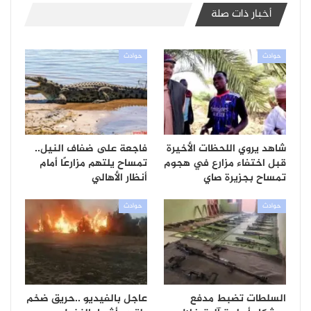
أخبار ذات صلة
حوادث
حوادث
شاهد يروي اللحظات الأخيرة
فاجعة على ضفاف النيل..
قبل اختفاء مزارع في هجوم
تمساح يلتهم مزارعًا أمام
تمساح بجزيرة صاي
أنظار الأهالي
حوادث
حوادث
السلطات تضبط مدفع
عاجل بالفيديو ..حريق ضخم