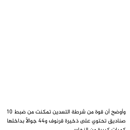
وأوضح أن قوة من شرطة التعدين تمكنت من ضبط 10
صناديق تحتوي على ذخيرة قرنوف و44 جوالًا بداخلها