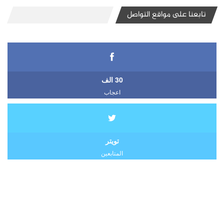
تابعنا على مواقع التواصل
30 الف
اعجاب
تويتر
المتابعين