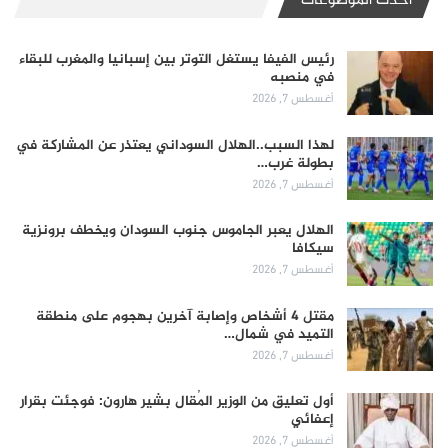
أحدث الموضوعات
رئيس الفيفا يستغل التوتر بين إسبانيا والمغرب للبقاء
في منصبه
أغسطس 7, 2026
لهذا السبب..الهلال السوداني يعتذر عن المشاركة في
بطولة غرب…
أغسطس 7, 2026
الهلال يعبر الجاموس جنوب السودان ويخطف برونزية
سيكافا
أغسطس 7, 2026
مقتل 4 أشخاص وإصابة آخرين بهجوم على منطقة
التميد في شمال…
أغسطس 7, 2026
أول تعليق من الوزير المُقال بشير هارون: فوجئت بقرار
إعفائي
أغسطس 7, 2026