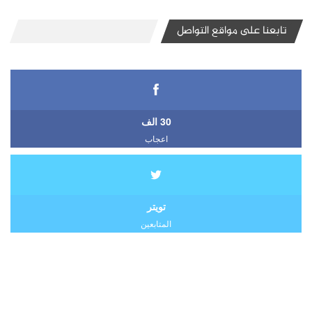
تابعنا على مواقع التواصل
30 الف
اعجاب
تويتر
المتابعين