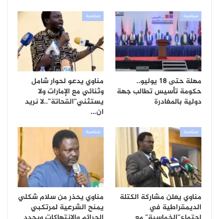
سياسية
سياسية
مهلة حتى 18 يوليو..
مناوي يدعو لحوار شامل
حكومة تأسيس تطالب جهة
وثنائي مع الإمارات ولا
دولية بالمغادرة
يستثني”القحاتة”..لا نريد
ان…
سياسية
سياسية
مناوي يعلن مشاركة الكتلة
مناوي يحذر من سلام شكلي
الديمقراطية في
يمنح الشرعية لمرتكبي
إجتماع”الخماسية” مع
الجرائم والإنتهاكات ويحدد