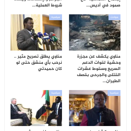
صمود في أديس…
شروط العملية…
حوادث
سياسية
مناوي يكشف عن مجزرة
مناوي يطلق تصريح مثير ..
وحشية لقوات الدعم
نرحب بأي منشق حتى لو
السريع وسقوط عشرات
كان حميدتي
القتلى والجرحى بقصف
الطيران…
سياسية
سياسية