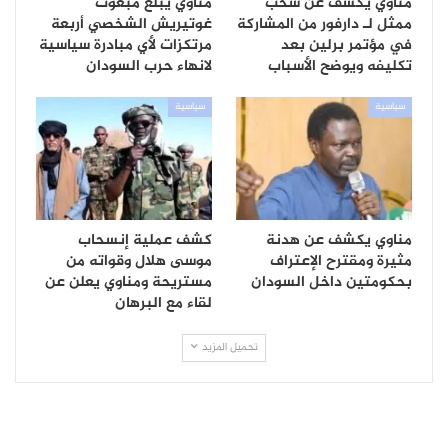
مناوي يكشف عن سحب
مناوي يبلغ مبعوث
ممثل لـ دارفور من المشاركة
غوتيريش الشخصي أربعة
في مؤتمر برلين بعد
مرتكزات لأي مبادرة سياسية
تكليفه ويوضح الأسباب
لانهاء حرب السودان
سياسية
سياسية
مناوي يكشف عن هدنة
كشف عملية إنسحاب
مثيرة ومقترح الإعتراف
موسى هلال وقواته من
بحكومتين داخل السودان
مستريحة ومناوي يعلن عن
لقاء مع البرهان
تحميل المزيد