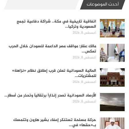
أحدث الموضوعات
اتفاقية تاريخية في مكة.. شراكة دفاعية تجمع
السعودية وتركيا…
أغسطس 8, 2026
مالك عقار: مواقف مصر الداعمة للسودان خلال الحرب
تعكس…
أغسطس 8, 2026
المالية السودانية تعلن قرب إطلاق نظام «نزاهة»
للمشتريات…
أغسطس 8, 2026
الأرصاد السودانية تصدر إنذاراً برتقالياً وتحذر من أمطار…
أغسطس 8, 2026
حركة مسلحة تستنكر إعفاء بشير هارون وتتمسك
بـ«حقها» في…