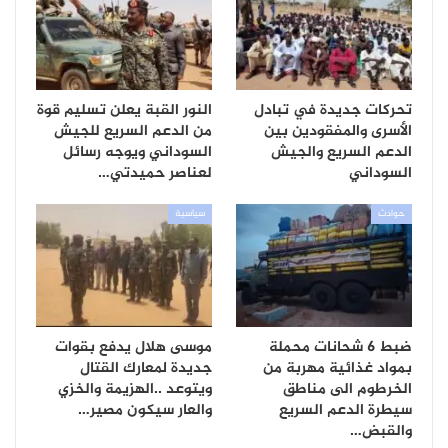
تحركات جديدة في تبادل
النور القبة يعلن تسليم قوة
الأسرى والمفقودين بين
من الدعم السريع للجيش
الدعم السريع والجيش
السوداني ويوجه رسائل
السوداني
لعناصر حميدتي…
حوادث
سياسية
ضبط 6 شحانات محملة
موسى هلال يدفع بقوات
بمواد غذائية مهربة من
جديدة لمعارك القتال
الخرطوم الى مناطق
ويتوعد ..الهزيمة والخزي
سيطرة الدعم السريع
والعار سيكون مصير…
والقبض…