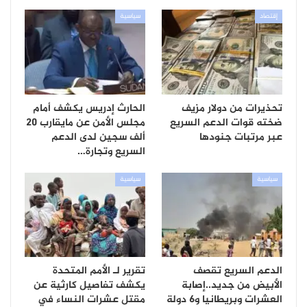
إقتصاد
سياسية
تحذيرات من دولار مزيف
الحارث إدريس يكشف أمام
ضخته قوات الدعم السريع
مجلس الأمن عن مايقارب 20
عبر مرتبات جنودها
ألف سجين لدى الدعم
السريع وتجارة…
سياسية
سياسية
الدعم السريع تقصف
تقرير لـ الأمم المتحدة
الأبيض من جديد..إصابة
يكشف تفاصيل كارثية عن
العشرات وبريطانيا و6 دولة
مقتل عشرات النساء في