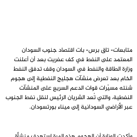
متابعات- تاق برس- بات اقتصاد جنوب السودان
المعتمد على النفط في كف عفريت بعد أن أعلنت
وزارة الطاقة والنفط في السودان وقف تدفق النفط
الخام بعد تعرض منشآت هجليج النفطية إلى هجوم
شنته مسيّرات قوات الدعم السريع على المنشآت
النفطية، والتي تُعد الشريان الرئيس لنقل نفط الجنوب
عبر الأراضي السودانية إلى ميناء بورتسودان.
وأكدت الوزارة أن الهجوم هذه المرة استهدف منشأة