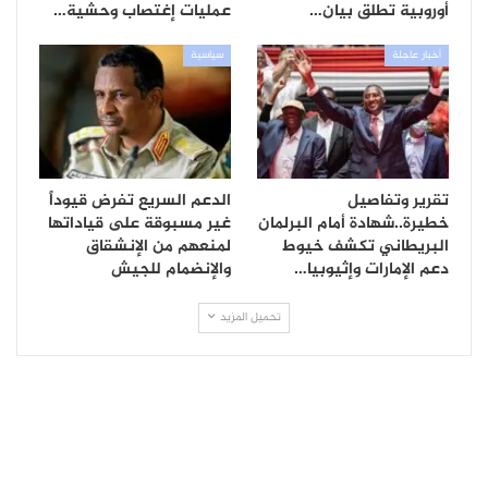
أوروبية تطلق بيان…
عمليات إغتصاب وحشية…
أخبار عاجلة
سياسية
تقرير وتفاصيل
الدعم السريع تفرض قيوداً
خطيرة..شهادة أمام البرلمان
غير مسبوقة على قياداتها
البريطاني تكشف خيوط
لمنعهم من الإنشقاق
دعم الإمارات وإثيوبيا…
والإنضمام للجيش
تحميل المزيد