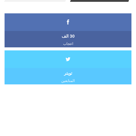
30 الف
اعجاب
تويتر
المتابعين