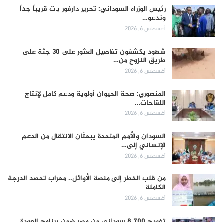
رئيس الوزراء السوداني: تحرير دارفور بات قريباً جداً
وندعو…
أغسطس 6, 2026
شهود يكشفون تفاصيل العثور على 30 جثة على
طريق النزوح من…
أغسطس 6, 2026
المنصوري: صحة الحيوان أولوية ودعم كامل لإنتاج
اللقاحات…
أغسطس 6, 2026
السودان والأمم المتحدة يبحثان الانتقال من الدعم
الإنساني إلى…
أغسطس 6, 2026
من قلب الخطر إلى منصة الأوائل.. محراب تحصد الدرجة
الكاملة
أغسطس 6, 2026
تفويج 8,700 سوداني من مصر ضمن برنامج العودة