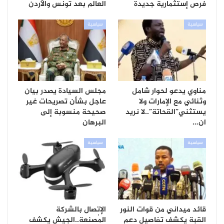
فرص إستثمارية جديدة
العالم بعد تونس والأردن
سياسية
سياسية
مناوي يدعو لحوار شامل
مجلس السيادة يصدر بيان
وثنائي مع الإمارات ولا
عاجل بشأن تصريحات غير
يستثني”القحاتة”..لا نريد
صحيحة منسوبة إلى
ان…
البرهان
سياسية
سياسية
قائد ميداني من قوات النور
الإتصال بالشركة
القبة يكشف تفاصيل دعم
المُصنعة..الجيش يكشف