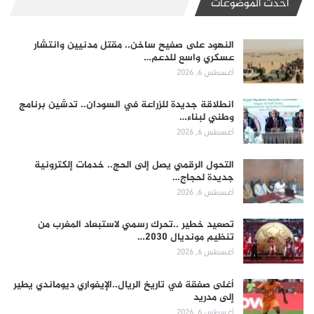
أحدث الموضوعات
النهود على صفيح ساخن.. مقتل مدنيين وانتشار
عسكري واسع للدعم…
أغسطس 6, 2026
انطلاقة جديدة للزراعة في السودان.. تدشين برنامج
وطني لبناء…
أغسطس 6, 2026
التحول الرقمي يصل إلى الحج.. خدمات إلكترونية
جديدة لحجاج…
أغسطس 6, 2026
تصعيد خطير ..تحرك رسمي لاستبعاد المغرب من
تنظيم مونديال 2030…
أغسطس 6, 2026
أغلى صفقة في تاريخ الريال..الإيفواري ديوماندي يطير
إلى مدريد
أغسطس 6, 2026