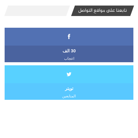
تابعنا على مواقع التواصل
30 الف
اعجاب
تويتر
المتابعين