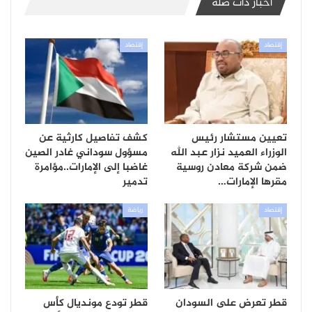
أخبار ذات صلة
إقتصاد
إقتصاد
تعيين مستشار رئيس
كشف تفاصيل كارثية عن
الوزراء العميد نزار عبد الله
مسؤول سوداني غادر الصين
ضمن شركة معادن روسية
غاضبا إلى الإمارات..مؤامرة
مقرها الإمارات…
تدمير
إقتصاد
رياضة
قطر تعرض على السودان
قطر تودع مونديال كأس