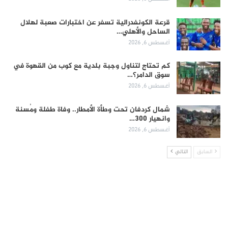
قرعة الكونفدرالية تسفر عن اختبارات صعبة لهلال
الساحل والأهلي…
أغسطس 6, 2026
كم تحتاج لتناول وجبة بلدية مع كوب من القهوة في
سوق الدامر؟…
أغسطس 6, 2026
شمال كردفان تحت وطأة الأمطار.. وفاة طفلة ومُسنة
وانهيار 300…
أغسطس 6, 2026
السابق
التالي