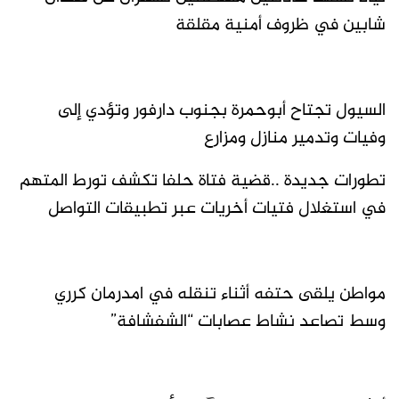
شابين في ظروف أمنية مقلقة
السيول تجتاح أبوحمرة بجنوب دارفور وتؤدي إلى
وفيات وتدمير منازل ومزارع
تطورات جديدة ..قضية فتاة حلفا تكشف تورط المتهم
في استغلال فتيات أخريات عبر تطبيقات التواصل
مواطن يلقى حتفه أثناء تنقله في امدرمان كرري
وسط تصاعد نشاط عصابات “الشفشافة”