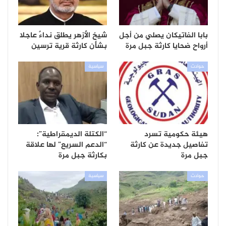
بابا الفاتيكان يصلي من أجل
شيخ الأزهر يطلق نداءً عاجلا
أرواح ضحايا كارثة جبل مرة
بشأن كارثة قرية ترسين
حوادث
سياسية
هيئة حكومية تسرد
“الكتلة الديمقراطية”:
تفاصيل جديدة عن كارثة
“الدعم السريع” لها علاقة
جبل مرة
بكارثة جبل مرة
حوادث
سياسية