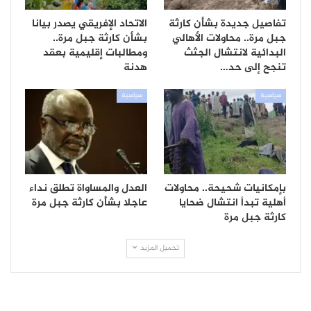
تفاصيل جديدة بشأن كارثة
الاتحاد الإفريقي يصدر بيانا
جبل مرة.. محاولات الأهالي
بشأن كارثة جبل مرة..
البدائية لانتشال الجثث
ومطالبات إقليمية بعقد
تنجح إلى حد…
هدنة
سياسية
سياسية
بإمكانيات شحيحة.. محاولات
العدل والمساواة تطلق نداء
أهلية تبدأ انتشال ضحايا
عاجلا بشأن كارثة جبل مرة
كارثة جبل مرة
تحميل المزيد