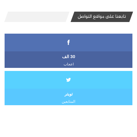
تابعنا على مواقع التواصل
30 الف
اعجاب
تويتر
المتابعين