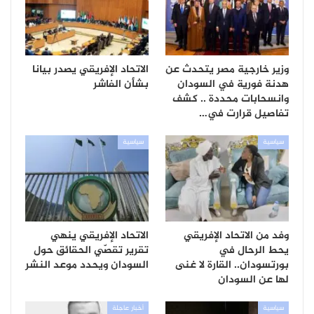
وزير خارجية مصر يتحدث عن
الاتحاد الإفريقي يصدر بيانا
هدنة فورية في السودان
بشأن الفاشر
وانسحابات محددة .. كشف
تفاصيل قرارت في…
سياسية
سياسية
وفد من الاتحاد الإفريقي
الاتحاد الإفريقي ينهي
يحط الرحال في
تقرير تقصّي الحقائق حول
بورتسودان.. القارة لا غنى
السودان ويحدد موعد النشر
لها عن السودان
سياسية
أخبار عاجلة