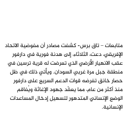
متابعات – تاق برس- كشفت مصادر أن مفوضية الاتحاد
الإفريقي، دعت، الثلاثاء، إلى هدنة فورية في دارفور
عقب الانهيار الأرضي الذي تعرضت له قرية ترسين في
منطقة جبل مرة غربي السودان. ويأتي ذلك في ظل
حصار خانق تفرضه قوات الدعم السريع على دارفور
منذ أكثر من عام، مما يعقّد جهود الإغاثة ويُفاقم
الوضع الإنساني المتدهور لتسهيل إدخال المساعدات
الإنسانية.