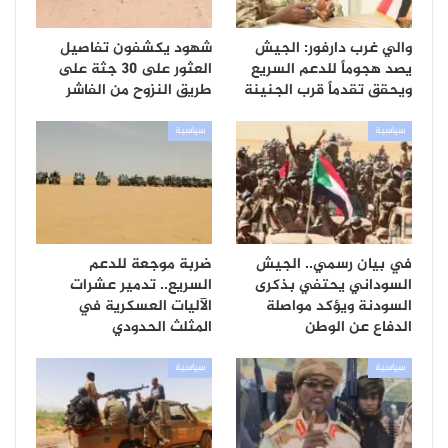
والي غرب دارفور: الجيش
شهود يكشفون تفاصيل
يصد هجوماً للدعم السريع
العثور على 30 جثة على
ويحقق تقدماً قرب الجنينة
طريق النزوح من الفاشر
سياسية
سياسية
في بيان رسمي.. الجيش
ضربة موجعة للدعم
السوداني يحتفي بذكرى
السريع.. تدمير عشرات
السودنة ويؤكد مواصلة
الآليات العسكرية في
الدفاع عن الوطن
المثلث الحدودي
سياسية
سياسية