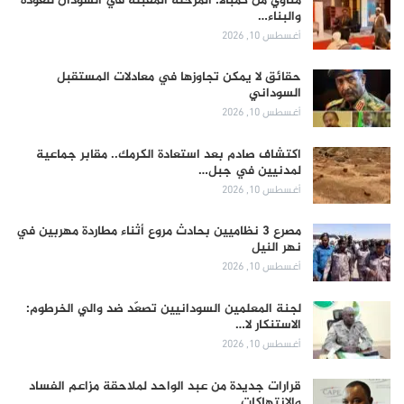
مناوي من كمبالا: المرحلة المقبلة في السودان للعودة
والبناء…
أغسطس 10, 2026
حقائق لا يمكن تجاوزها في معادلات المستقبل
السوداني
أغسطس 10, 2026
اكتشاف صادم بعد استعادة الكرمك.. مقابر جماعية
لمدنيين في جبل…
أغسطس 10, 2026
مصرع 3 نظاميين بحادث مروع أثناء مطاردة مهربين في
نهر النيل
أغسطس 10, 2026
لجنة المعلمين السودانيين تصعّد ضد والي الخرطوم:
الاستنكار لا…
أغسطس 10, 2026
قرارات جديدة من عبد الواحد لملاحقة مزاعم الفساد
والانتهاكات…