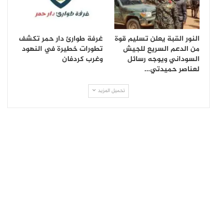
النور القبة يعلن تسليم قوة
غرفة طوارئ دار حمر تكشف
من الدعم السريع للجيش
تطورات خطيرة في النهود
السوداني ويوجه رسائل
وغرب كردفان
لعناصر حميدتي…
تحميل المزيد