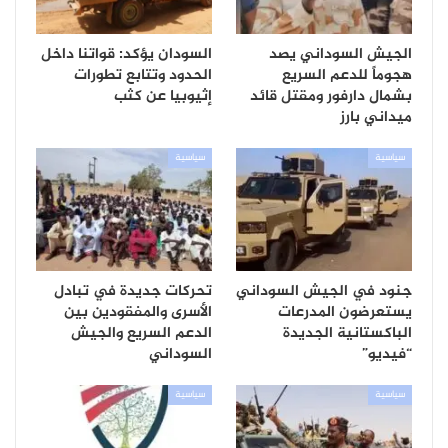
الجيش السوداني يصد
السودان يؤكد: قواتنا داخل
هجوماً للدعم السريع
الحدود وتتابع تطورات
بشمال دارفور ومقتل قائد
إثيوبيا عن كثب
ميداني بارز
سياسية
سياسية
جنود في الجيش السوداني
تحركات جديدة في تبادل
يستعرضون المدرعات
الأسرى والمفقودين بين
الباكستانية الجديدة
الدعم السريع والجيش
“فيديو”
السوداني
سياسية
سياسية