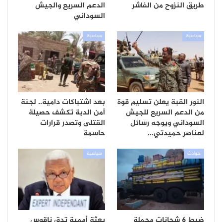
طريق النزوح من الفاشر
الدعم السريع والجيش
السوداني
سياسية
سياسية
النور القبة يعلن تسليم قوة
بعد اشتباكات دامية.. لجنة
من الدعم السريع للجيش
أمن الدبة تكشف حصيلة
السوداني ويوجه رسائل
القتلى وتصدر قرارات
لعناصر حميدتي…
حاسمة
حوادث
سياسية
ضبط 6 شحانات محملة
بعثة أممية تدق ناقوس