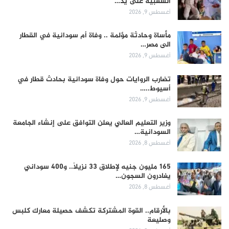
الشعبية على يد…
أغسطس 9, 2026
مأساة وحادثة مؤلمة .. وفاة أم سودانية في القطار
الى مصر…
أغسطس 9, 2026
تضارب الروايات حول وفاة سودانية بحادث قطار في
أسيوط..…
أغسطس 9, 2026
وزير التعليم العالي يعلن التوافق على إنشاء الجامعة
السودانية…
أغسطس 8, 2026
165 مليون جنيه لإطلاق 33 نزيلاً.. و400 سوداني
يغادرون السجون…
أغسطس 8, 2026
بالأرقام.. القوة المشتركة تكشف حصيلة معارك كلبس
وصليعة