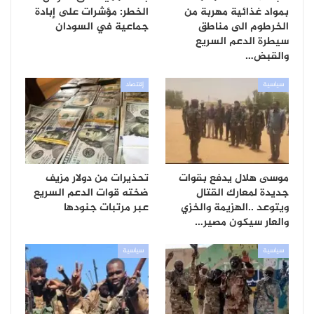
بمواد غذائية مهربة من
الخطر: مؤشرات على إبادة
الخرطوم الى مناطق
جماعية في السودان
سيطرة الدعم السريع
والقبض…
سياسية
إقتصاد
موسى هلال يدفع بقوات
تحذيرات من دولار مزيف
جديدة لمعارك القتال
ضخته قوات الدعم السريع
ويتوعد ..الهزيمة والخزي
عبر مرتبات جنودها
والعار سيكون مصير…
سياسية
سياسية