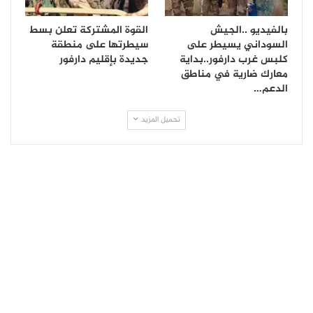
بالفيديو ..الجيش
القوة المشتركة تعلن بسط
السوداني يسيطر على
سيطرتها على منطقة
كلبس غرب دارفور..بداية
جديدة بإقليم دارفور
معارك ضارية في مناطق
الدعم…
تحميل المزيد