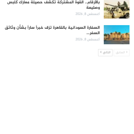
بالأرقام.. القوة المشتركة تكشف حصيلة معارك كلبس
وصليعة
أغسطس 8, 2026
السفارة السودانية بالقاهرة تزف خبراً ساراً بشأن وثائق
السفر…
أغسطس 8, 2026
السابق
التالي