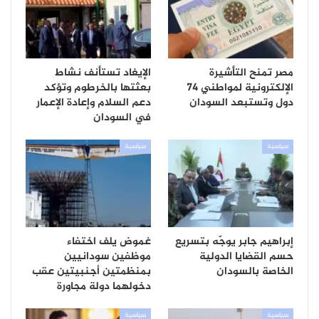
مصر تمنح التأشيرة
الإيغاد تستأنف نشاط
الإلكترونية لمواطني 74
بعثتها بالخرطوم وتؤكد
دول وتستبعد السودان
دعم السلام وإعادة الإعمار
في السودان
سياسية
سياسية
إبراهيم جابر يوجّه بتسريع
غموض يلف اختفاء
حسم القضايا الدولية
موظفين سودانيين
الخاصة بالسودان
بمنظمتين أجنبيتين عقب
دخولهما دولة مجاورة
سياسية
سياسية