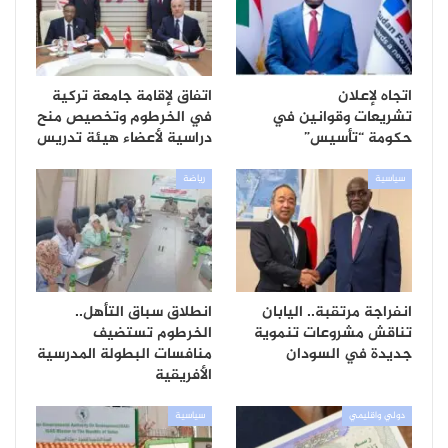
اتجاه لإعلان
اتفاق لإقامة جامعة تركية
تشريعات وقوانين في
في الخرطوم وتخصيص منح
حكومة “تأسيس”
دراسية لأعضاء هيئة تدريس
سياسية
رياضة
انفراجة مرتقبة.. اليابان
انطلاق سباق التأهل..
تناقش مشروعات تنموية
الخرطوم تستضيف
جديدة في السودان
منافسات البطولة المدرسية
الأفريقية
دولي واقليمي
سياسية