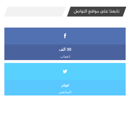
تابعنا على مواقع التواصل
30 الف
اعجاب
تويتر
المتابعين