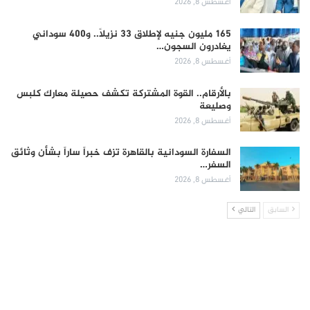
أغسطس 8, 2026
165 مليون جنيه لإطلاق 33 نزيلاً.. و400 سوداني
يغادرون السجون…
أغسطس 8, 2026
بالأرقام.. القوة المشتركة تكشف حصيلة معارك كلبس
وصليعة
أغسطس 8, 2026
السفارة السودانية بالقاهرة تزف خبراً ساراً بشأن وثائق
السفر…
أغسطس 8, 2026
السابق
التالي