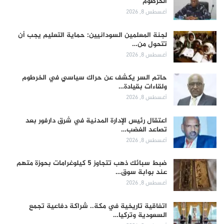
الخرطوم
أغسطس 8, 2026
لجنة المعلمين السودانيين: حماية التعليم يجب أن
تتحول من…
أغسطس 8, 2026
حاتم السر يكشف عن حراك سياسي في الخرطوم
ولقاءات بقيادة…
أغسطس 8, 2026
اعتقال رئيس الإدارة المدنية في شرق دارفور بعد
تصاعد الغضب…
أغسطس 8, 2026
ضبط سبائك ذهب تتجاوز 5 كيلوغرامات بحوزة متهم
عند بوابة سوق…
أغسطس 8, 2026
اتفاقية تاريخية في مكة.. شراكة دفاعية تجمع
السعودية وتركيا…