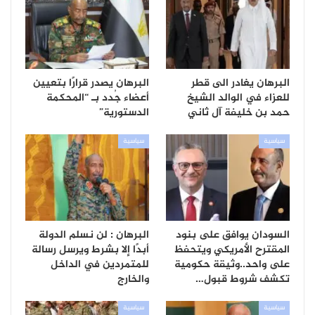
البرهان يغادر الى قطر
البرهان يصدر قرارًا بتعيين
للعزاء في الوالد الشيخ
أعضاء جُدد بـ “المحكمة
حمد بن خليفة آل ثاني
الدستورية”
سياسية
سياسية
السودان يوافق على بنود
البرهان : لن نسلم الدولة
المقترح الأمريكي ويتحفظ
أبدًا إلا بشرط ويرسل رسالة
على واحد..وثيقة حكومية
للمتمردين في الداخل
تكشف شروط قبول…
والخارج
سياسية
سياسية