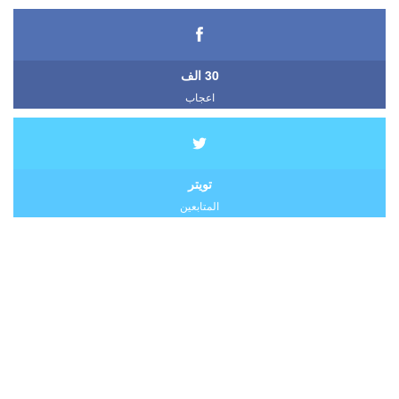
30 الف
اعجاب
تويتر
المتابعين