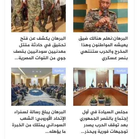
البرهان:نعلم هنالك ضيق
البرهان يكشف عن فتح
يعيشه المواطنون وهذا
تحقيق في حادثة مقتل
المخرج والحرب ستنتهي
معدنيين سودانيين بقصف
بنصر عسكري
جوي من القوات المصرية…
سياسية
سياسية
مجلس السيادة في أول
البرهان يبلغ رسالة لسفراء
إجتماع بالقصر الجمهوري
الإتحاد الأوروبي: الشعب
بعد توقف الحرب يصدر
السوداني يمتلك من الخبرة
توجيهات فورية ويحذر…
ما يؤهله…