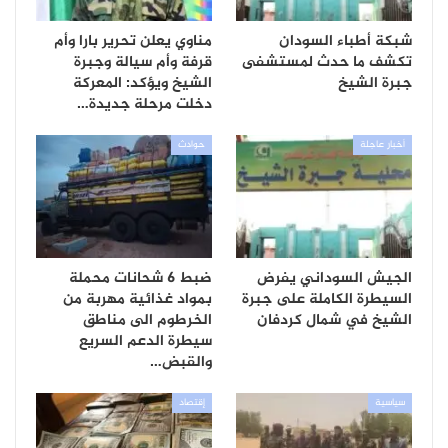
شبكة أطباء السودان
مناوي يعلن تحرير بارا وأم
تكشف ما حدث لمستشفى
قرفة وأم سيالة وجبرة
جبرة الشيخ
الشيخ ويؤكد: المعركة
دخلت مرحلة جديدة…
أخبار عاجلة
حوادث
الجيش السوداني يفرض
ضبط 6 شحانات محملة
السيطرة الكاملة على جبرة
بمواد غذائية مهربة من
الشيخ في شمال كردفان
الخرطوم الى مناطق
سيطرة الدعم السريع
والقبض…
سياسية
إقتصاد