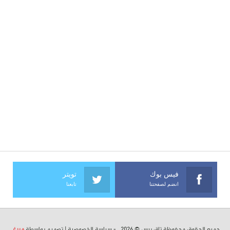
فيس بوك
تويتر
انضم لصفحتنا
تابعنا
جميع الحقوق محفوظة تاق برس © 2026 . -
سياسة الخصوصية
| تصميم بواسطة
ميرغ
.