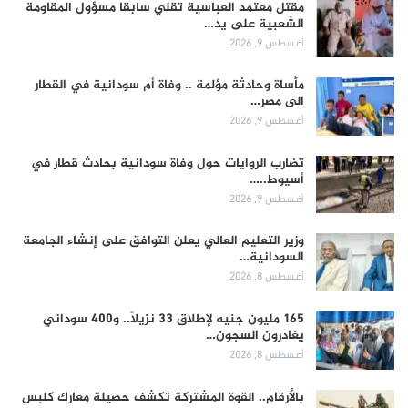
مقتل معتمد العباسية تقلي سابقا مسؤول المقاومة
الشعبية على يد…
أغسطس 9, 2026
مأساة وحادثة مؤلمة .. وفاة أم سودانية في القطار
الى مصر…
أغسطس 9, 2026
تضارب الروايات حول وفاة سودانية بحادث قطار في
أسيوط..…
أغسطس 9, 2026
وزير التعليم العالي يعلن التوافق على إنشاء الجامعة
السودانية…
أغسطس 8, 2026
165 مليون جنيه لإطلاق 33 نزيلاً.. و400 سوداني
يغادرون السجون…
أغسطس 8, 2026
بالأرقام.. القوة المشتركة تكشف حصيلة معارك كلبس