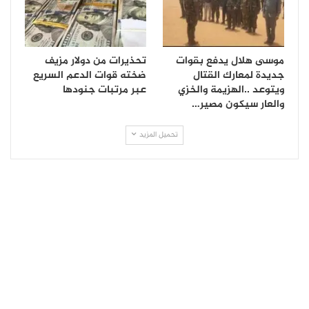
موسى هلال يدفع بقوات
تحذيرات من دولار مزيف
جديدة لمعارك القتال
ضخته قوات الدعم السريع
ويتوعد ..الهزيمة والخزي
عبر مرتبات جنودها
والعار سيكون مصير…
تحميل المزيد