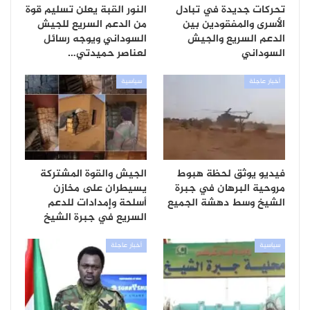
تحركات جديدة في تبادل
النور القبة يعلن تسليم قوة
الأسرى والمفقودين بين
من الدعم السريع للجيش
الدعم السريع والجيش
السوداني ويوجه رسائل
السوداني
لعناصر حميدتي…
أخبار عاجلة
سياسية
فيديو يوثق لحظة هبوط
الجيش والقوة المشتركة
مروحية البرهان في جبرة
يسيطران على مخازن
الشيخ وسط دهشة الجميع
أسلحة وإمدادات للدعم
السريع في جبرة الشيخ
سياسية
أخبار عاجلة