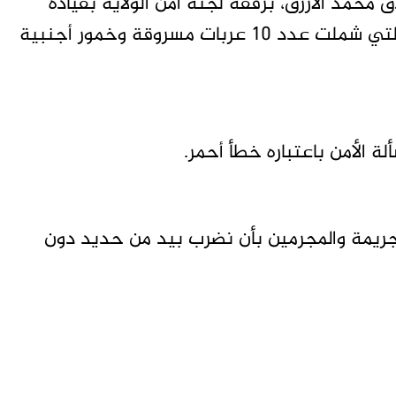
محمد الأزرق، برفقة لجنة أمن الولاية بقيادة
اللواء 41 مشاة، على حجم الضبطية المنفذة، والتي شملت عدد 10 عربات مسروقة وخمور أجنبية
ة الأمن باعتباره خطأ أحمر.
الجريمة والمجرمين بأن نضرب بيد من حديد دون