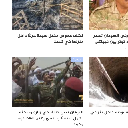
رقي السودان تصدر
كشف غموض مقتل سيدة حرقًا داخل
 توتر بين قبيلتي
منزلها في كسلا
…
سياسية
سقوطة داخل بئر في
البرهان يصل كسلا في زيارة مفاجئة
يحمل “سيفًا”ويلتقي زعيم الهدندوة
محمد…