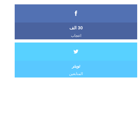
30 الف
اعجاب
تويتر
المتابعين