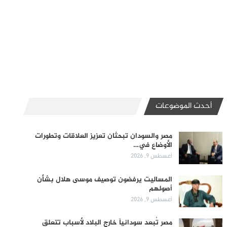
أحدث الموضوعات
مصر والسودان تبحثان تعزيز العلاقات وتطورات
الأوضاع في…
أغسطس 9, 2026
المساليت يرفضون توصيف موسى هلال بشأن
أصولهم
أغسطس 9, 2026
مصر تُبعد سودانياً خارج البلاد لأسباب تتعلق