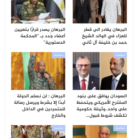
البرهان يغادر الى قطر
البرهان يصدر قرارًا بتعيين
للعزاء في الوالد الشيخ
أعضاء جُدد بـ “المحكمة
حمد بن خليفة آل ثاني
الدستورية”
سياسية
سياسية
السودان يوافق على بنود
البرهان : لن نسلم الدولة
المقترح الأمريكي ويتحفظ
أبدًا إلا بشرط ويرسل رسالة
على واحد..وثيقة حكومية
للمتمردين في الداخل
تكشف شروط قبول…
والخارج
سياسية
سياسية