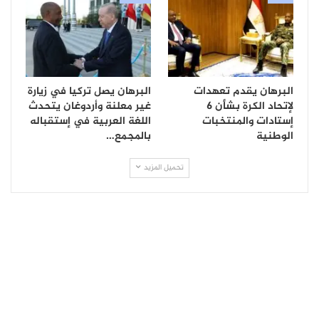
البرهان يقدم تعهدات
البرهان يصل تركيا في زيارة
لإتحاد الكرة بشأن 6
غير معلنة وأردوغان يتحدث
إستادات والمنتخبات
اللغة العربية في إستقباله
الوطنية
بالمجمع…
تحميل المزيد