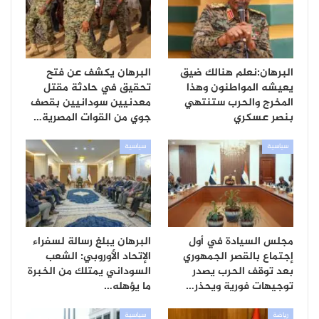
البرهان:نعلم هنالك ضيق
البرهان يكشف عن فتح
يعيشه المواطنون وهذا
تحقيق في حادثة مقتل
المخرج والحرب ستنتهي
معدنيين سودانيين بقصف
بنصر عسكري
جوي من القوات المصرية…
سياسية
سياسية
مجلس السيادة في أول
البرهان يبلغ رسالة لسفراء
إجتماع بالقصر الجمهوري
الإتحاد الأوروبي: الشعب
بعد توقف الحرب يصدر
السوداني يمتلك من الخبرة
توجيهات فورية ويحذر…
ما يؤهله…
رياضة
سياسية