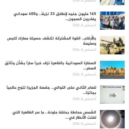
أغسطس 8, 2026
165 مليون جنيه لإطلاق 33 نزيلاً.. و400 سوداني
يغادرون السجون…
أغسطس 8, 2026
بالأرقام.. القوة المشتركة تكشف حصيلة معارك كلبس
وصليعة
أغسطس 8, 2026
السفارة السودانية بالقاهرة تزف خبراً ساراً بشأن وثائق
السفر…
أغسطس 8, 2026
للعام الثاني على التوالي.. جامعة الجزيرة تتوج عالمياً
بجائزة…
أغسطس 8, 2026
الشمس محاطة بحلقة ملونة.. ما سر الظاهرة التي
لفتت الأنظار في…
أغسطس 8, 2026