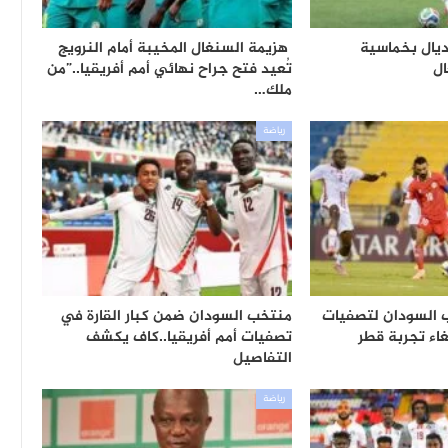
ديال بخماسية
هزيمة السنغال المخيبة أمام النرويج
ال
تُعيد فتح جراح نهائي أمم أفريقيا..”من
ملك…
رياضة
 السودان لتصفيات
منتخب السودان ضمن كبار القارة في
لغاء تجربة قطر
تصفيات أمم أفريقيا..كاف يكشف
التفاصيل
رياضة