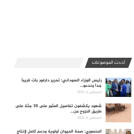
أحدث الموضوعات
رئيس الوزراء السوداني: تحرير دارفور بات قريباً
جداً وندعو…
أغسطس 6, 2026
شهود يكشفون تفاصيل العثور على 30 جثة على
طريق النزوح من…
أغسطس 6, 2026
المنصوري: صحة الحيوان أولوية ودعم كامل لإنتاج