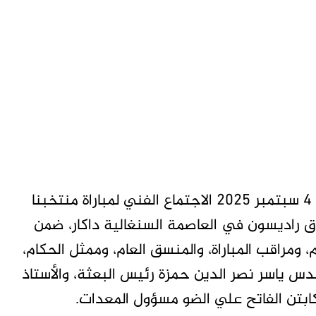
متابعات- تاق برس- انعقد صباح اليوم الخميس 4 سبتمبر 2025 الاجتماع الفني لمباراة منتخبنا
ق راديسون في العاصمة السنغالية داكار، ضمن
ور المراقب العام، ومراقب المباراة، والمنسق العام، وممثل الحكام،
س ياسر نصر الدين حمزة رئيس البعثة، والأستاذ
كابتن الفاتح علي الضو مسؤول المعدات.