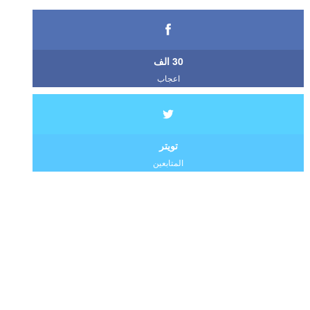
30 الف
اعجاب
تويتر
المتابعين