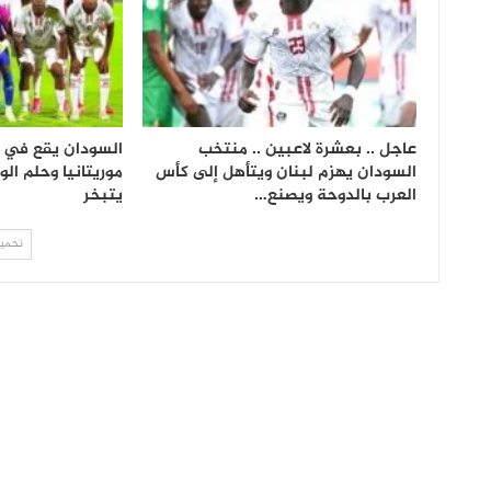
عاجل .. بعشرة لاعبين .. منتخب
السودان يقع في ف
السودان يهزم لبنان ويتأهل إلى كأس
موريتانيا وحلم ال
العرب بالدوحة ويصنع…
يتبخر
تحميل