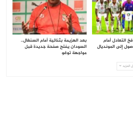
خ التعادل أمام
بعد الهزيمة بثنائية أمام السنغال..
وصول إلى المونديال
السودان يفتح صفحة جديدة قبل
مواجهة توغو
 المزيد