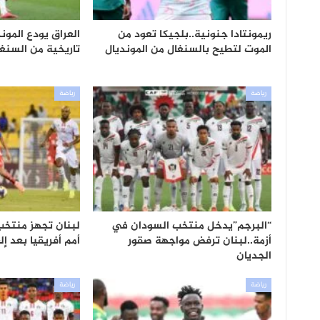
ريمونتادا جنونية..بلجيكا تعود من
العراق يودع المون
الموت لتطيح بالسنغال من المونديال
تاريخية من السنغ
رياضة
رياضة
“البرجم”يدخل منتخب السودان في
لبنان تجهز منتخب
أزمة..لبنان ترفض مواجهة صقور
أمم أفريقيا بعد إ
الجديان
رياضة
رياضة