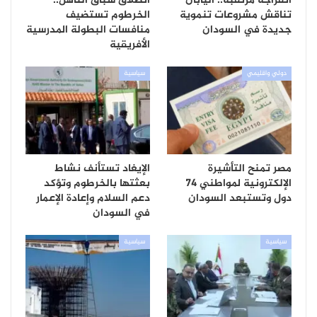
انفراجة مرتقبة.. اليابان
انطلاق سباق التأهل..
تناقش مشروعات تنموية
الخرطوم تستضيف
جديدة في السودان
منافسات البطولة المدرسية
الأفريقية
دولي واقليمي
سياسية
مصر تمنح التأشيرة
الإيغاد تستأنف نشاط
الإلكترونية لمواطني 74
بعثتها بالخرطوم وتؤكد
دول وتستبعد السودان
دعم السلام وإعادة الإعمار
في السودان
سياسية
سياسية