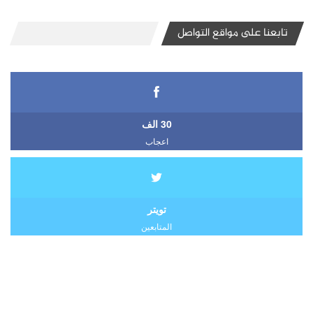
تابعنا على مواقع التواصل
30 الف
اعجاب
تويتر
المتابعين