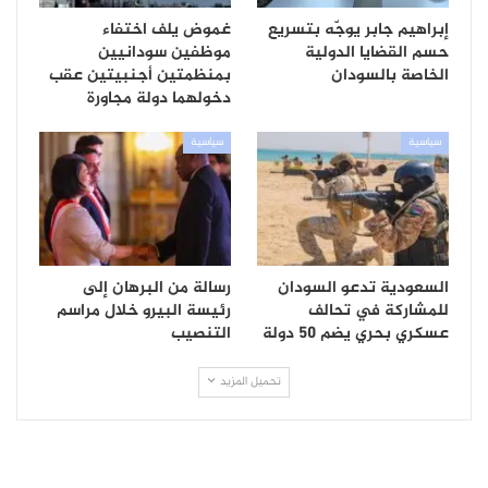
إبراهيم جابر يوجّه بتسريع
غموض يلف اختفاء
حسم القضايا الدولية
موظفين سودانيين
الخاصة بالسودان
بمنظمتين أجنبيتين عقب
دخولهما دولة مجاورة
سياسية
سياسية
السعودية تدعو السودان
رسالة من البرهان إلى
للمشاركة في تحالف
رئيسة البيرو خلال مراسم
عسكري بحري يضم 50 دولة
التنصيب
تحميل المزيد