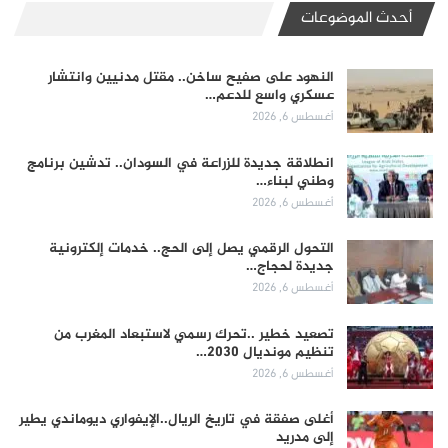
أحدث الموضوعات
النهود على صفيح ساخن.. مقتل مدنيين وانتشار
عسكري واسع للدعم…
أغسطس 6, 2026
انطلاقة جديدة للزراعة في السودان.. تدشين برنامج
وطني لبناء…
أغسطس 6, 2026
التحول الرقمي يصل إلى الحج.. خدمات إلكترونية
جديدة لحجاج…
أغسطس 6, 2026
تصعيد خطير ..تحرك رسمي لاستبعاد المغرب من
تنظيم مونديال 2030…
أغسطس 6, 2026
أغلى صفقة في تاريخ الريال..الإيفواري ديوماندي يطير
إلى مدريد