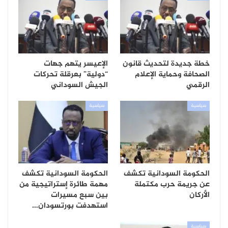
خطة جديدة لتحديث قانون
الإعيسر يتهم جهات
الصحافة وحماية الإعلام
“دولية” بعرقلة تحركات
الرقمي
الجيش السوداني
سياسية
سياسية
الحكومة السودانية تكشف
الحكومة السودانية تكشف
عن جريمة حرب مكتملة
مهمة طائرة إستراتيجية من
الأركان
بين سبع مسيرات
استهدفت بورتسودان…
سياسية