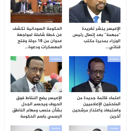
الإعيسر ينشر تغريدة
الحكومة السودانية تكشف
“مبهمة” بعد إتصال رئيس
عن خطة شاملة لمواجهة
الوزراء بمديرة مكتب
عدوان من 18 دولة وفتح
قناتي…
المعسكرات ودعوة…
سياسية
سياسية
اعتماد قائمة جديدة من
الإعيسر يضع النقاط فوق
الملحقين الإعلاميين
الحروف ويحسم الجدل
واستبعاد واعتذار مرشحين
بشأن منصب ومهام الناطق
آخرين
الرسمي باسم الحكومة
سياسية
سياسية