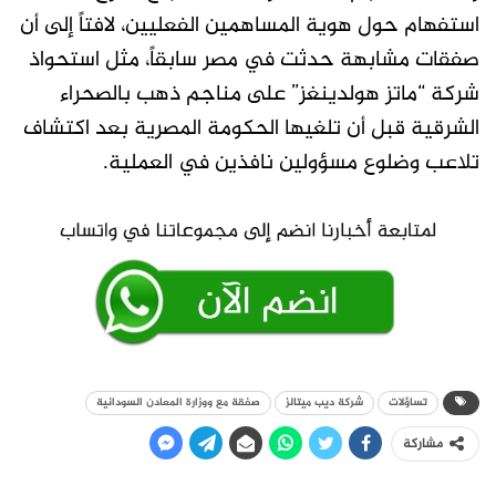
استفهام حول هوية المساهمين الفعليين، لافتاً إلى أن
صفقات مشابهة حدثت في مصر سابقاً، مثل استحواذ
شركة “ماتز هولدينغز” على مناجم ذهب بالصحراء
الشرقية قبل أن تلغيها الحكومة المصرية بعد اكتشاف
تلاعب وضلوع مسؤولين نافذين في العملية.
تساؤلات
شركة ديب ميتالز
صفقة مع ووزارة المعادن السودانية
مشاركة