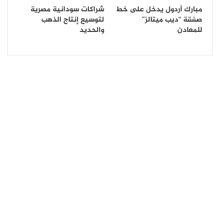
مبارك أردول يدخل على خط
شراكات سودانية مصرية
صفقة “ديب ميتالز”
لتوسيع إنتاج الذهب
للمعادن
والحديد