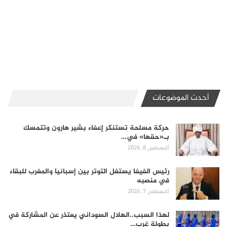
أحدث الموضوعات
حركة مسلحة تستنكر إعفاء بشير هارون وتتمسك
بـ«حقها» في…
أغسطس 8, 2026
رئيس الفيفا يستغل التوتر بين إسبانيا والمغرب للبقاء
في منصبه
أغسطس 7, 2026
لهذا السبب..الهلال السوداني يعتذر عن المشاركة في
بطولة غرب…