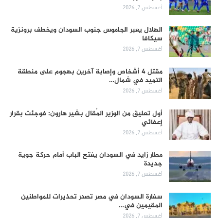
أغسطس 7, 2026
الهلال يعبر الجاموس جنوب السودان ويخطف برونزية
سيكافا
أغسطس 7, 2026
مقتل 4 أشخاص وإصابة آخرين بهجوم على منطقة
التميد في شمال…
أغسطس 7, 2026
أول تعليق من الوزير المُقال بشير هارون: فوجئت بقرار
إعفائي
أغسطس 7, 2026
مطار زايد في السودان يفتح الباب أمام حركة جوية
جديدة
أغسطس 7, 2026
سفارة السودان في مصر تصدر تحذيرات للمواطنين
المقيمين في…
أغسطس 7, 2026