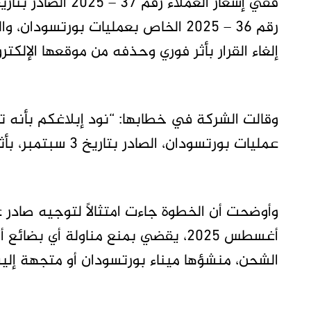
إلغاء القرار بأثر فوري وحذفه من موقعها الإلكت
عمليات بورتسودان، الصادر بتاريخ 3 سبتمبر، بأثر فوري، ونرجو منكم تجاهله”.
أغسطس 2025، يقضي بمنع مناولة أي بضا
الشحن، منشؤها ميناء بورتسودان أو متجهة إليه