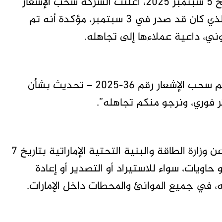
ففي إشعار العملاء رقم 37 – 2025 الصادر بتاريخ 5 سبتمبر 2025، أعلنت الشركة سحب الإشعار
رقم 36 – 2025 الخاص بعمليات بورتسودان، والذي كان قد صدر في 3 سبتمبر، مؤكدة أنه تم
روني، داعية عملاءها إلى تجاهله.
وقالت الشركة في خطابها: “نود إبلاغكم بأنه تم سحب الإشعار رقم 36-2025 – تحديث بشأن
وأوضحت أن الخطوة جاءت امتثالاً لتوجيه صادر عن وزارة الطاقة والبنية التحتية الإماراتية بتاريخ 7
ئع أو حاويات، سواء للاستيراد أو التصدير أو إعادة
، في جميع الموانئ والمحطات داخل الإمارات.