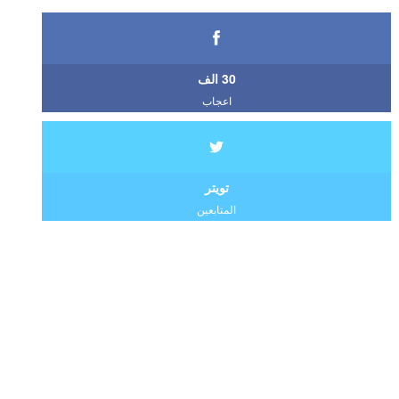
30 الف
اعجاب
تويتر
المتابعين