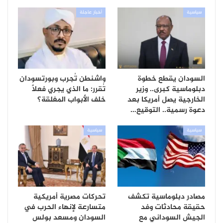
سياسية
أخبار عاجلة
السودان يقطع خطوة
واشنطن تُجرب وبورتسودان
دبلوماسية كبرى.. وزير
تُقرر: ما الذي يجري فعلاً
الخارجية يصل أمريكا بعد
خلف الأبواب المغلقة؟
دعوة رسمية.. التوقيع…
سياسية
سياسية
مصادر دبلوماسية تكشف
تحركات مصرية أمريكية
حقيقة محادثات وفد
متسارعة لإنهاء الحرب في
الجيش السوداني مع
السودان ومسعد بولس