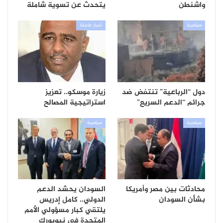
واشنطن
يتحدث عن تسوية شاملة
سياسية
أخبار عاجلة
دول “الرباعية” تنتفض ضد
زيارة موسكو.. تعزيز
جرائم “الدعم السريع”
استراتيجية المصالح
سياسية
سياسية
محادثات بين مصر وأمريكا
السودان يحشد الدعم
بشأن السودان
الدولي.. كامل إدريس
يلتقي كبار مسؤولي الأمم
المتحدة في نيويورك