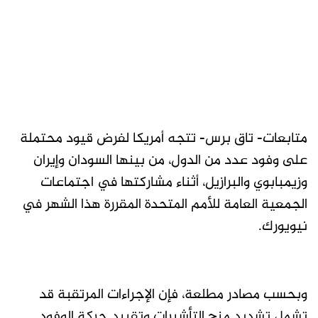
متابعات- تاق برس- تتجه أمريكا لفرض قيود محتملة
على وفود عدد من الدول، من بينها السودان وإيران
وزيمبابوي والبرازيل، أثناء مشاركتها في اجتماعات
الجمعية العامة للأمم المتحدة المقررة هذا الشهر في
نيويورك.
وبحسب مصادر مطلعة، فإن الإجراءات المرتقبة قد
تشمل تشديد منح التأشيرات وتقييد حركة الوفود