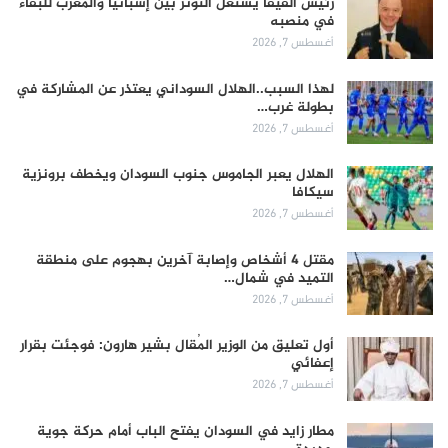
رئيس الفيفا يستغل التوتر بين إسبانيا والمغرب للبقاء
في منصبه
أغسطس 7, 2026
لهذا السبب..الهلال السوداني يعتذر عن المشاركة في
بطولة غرب…
أغسطس 7, 2026
الهلال يعبر الجاموس جنوب السودان ويخطف برونزية
سيكافا
أغسطس 7, 2026
مقتل 4 أشخاص وإصابة آخرين بهجوم على منطقة
التميد في شمال…
أغسطس 7, 2026
أول تعليق من الوزير المُقال بشير هارون: فوجئت بقرار
إعفائي
أغسطس 7, 2026
مطار زايد في السودان يفتح الباب أمام حركة جوية