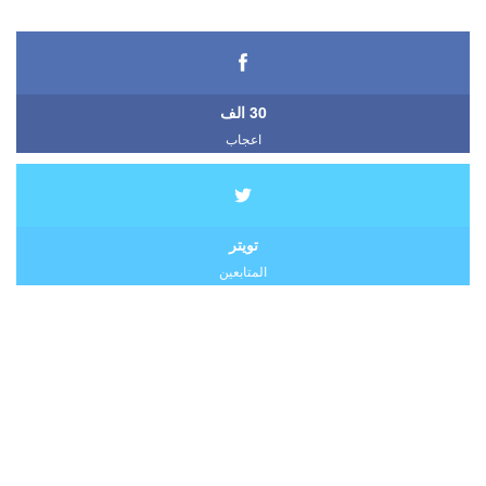
30 الف
اعجاب
تويتر
المتابعين