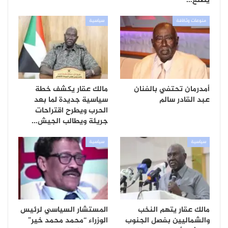
يصنع…
منوعات وثقافة
سياسية
أمدرمان تحتفي بالفنان
مالك عقار يكشف خطة
عبد القادر سالم
سياسية جديدة لما بعد
الحرب ويطرح اقتراحات
جريئة ويطالب الجيش…
سياسية
سياسية
مالك عقار يتهم النخب
المستشار السياسي لرئيس
والشماليين بفصل الجنوب
الوزراء “محمد محمد خير”