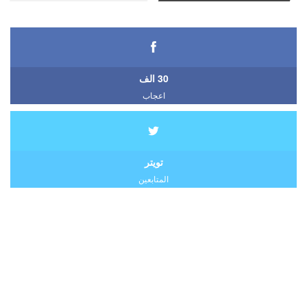
30 الف
اعجاب
تويتر
المتابعين