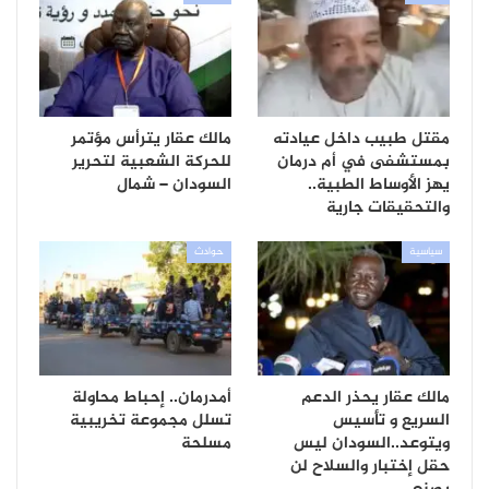
مقتل طبيب داخل عيادته
مالك عقار يترأس مؤتمر
بمستشفى في أم درمان
للحركة الشعبية لتحرير
يهز الأوساط الطبية..
السودان – شمال
والتحقيقات جارية
سياسية
حوادث
مالك عقار يحذر الدعم
أمدرمان.. إحباط محاولة
السريع و تأسيس
تسلل مجموعة تخريبية
ويتوعد..السودان ليس
مسلحة
حقل إختبار والسلاح لن