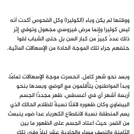
ووقتها لم يكن وباء (الكوليرا) وكل الفحوص أكدت أنه
ليس كوليرا وإنما مرض فيروسي مجهول وتوفي إثر
ذلك عددٌ كبيرٌ من كبار السن بل حتى الشباب لقوا
حتفهم جراء تلك الموجة الحادة من الإسهالات المائية.
وبعد نحو شهرٍ كامل. انحسرت موجة الإسهالات تمامًا،
وبدأ المواطنون يتأقلمون مع الوضع، وبعدها بنحو
أربعة أشهر أي في أغسطس، ظهر مجددًا الجسم
البيضاوي وكان ظهوره لافتًا نسبةً للظلام الحالك الذي
يعم المنطقة نسبة لانقطاع الكهرباء عدا ضوء ينبعث
من القمر، حيث اعتاد الجسم على الظهور ما بين
الثامنة والنصف مساء والحادية عشر ليلاً وفي تلك