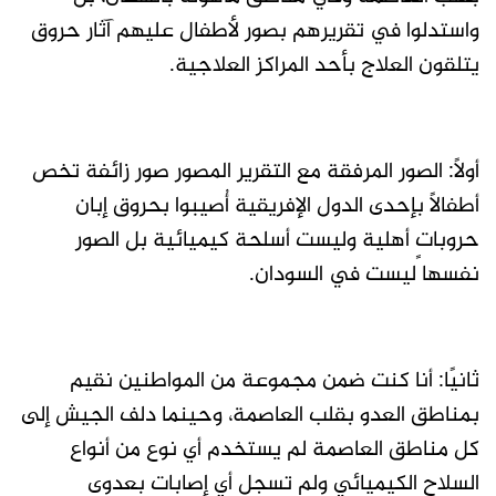
واستدلوا في تقريرهم بصور لأطفال عليهم آثار حروق
يتلقون العلاج بأحد المراكز العلاجية.
أولًا: الصور المرفقة مع التقرير المصور صور زائفة تخص
أطفالًا بإحدى الدول الإفريقية أُصيبوا بحروق إبان
حروباتٍ أهلية وليست أسلحة كيميائية بل الصور
نفسها ليست في السودان.
ثانيًا: أنا كنت ضمن مجموعة من المواطنين نقيم
بمناطق العدو بقلب العاصمة، وحينما دلف الجيش إلى
كل مناطق العاصمة لم يستخدم أي نوع من أنواع
السلاح الكيميائي ولم تسجل أي إصابات بعدوى