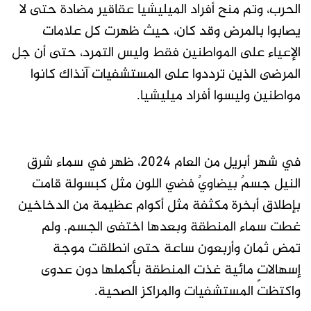
الحرب، وتم منح أفراد الميليشيا عقاقير مضادة حتى لا
يصابوا بالمرض وقد كان، حيث ظهرت كل علامات
الإعياء على المواطنين فقط وليس التمرد، حتى أن جل
المرضى الذين ترددوا على المستشفيات آنذاك كانوا
مواطنين وليسوا أفراد ميليشيا.
في شهر أبريل من العام ٢٠٢٤، ظهر في سماء شرق
النيل جسمٌ بيضاويٌ فضي اللون مثل كبسولة قامت
بإطلاق أبخرة مكثفة مثل أكوام عظيمة من الدخاخين
غطت سماء المنطقة وبعدها اختفى الجسم. ولم
تمض ثمان وأربعون ساعة حتى انطلقت موجة
إسهالاتٍ مائية غذت المنطقة بأكملها دون عدوى
واكتظت المستشفيات والمراكز الصحية.