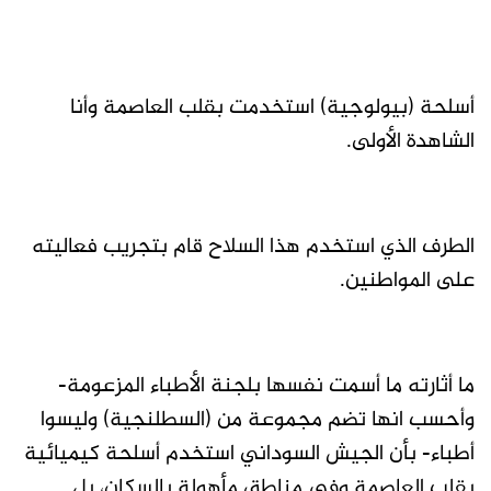
أسلحة (بيولوجية) استخدمت بقلب العاصمة وأنا
الشاهدة الأولى.
الطرف الذي استخدم هذا السلاح قام بتجريب فعاليته
على المواطنين.
ما أثارته ما أسمت نفسها بلجنة الأطباء المزعومة-
وأحسب انها تضم مجموعة من (السطلنجية) وليسوا
أطباء- بأن الجيش السوداني استخدم أسلحة كيميائية
بقلب العاصمة وفي مناطق مأهولة بالسكان، بل