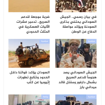
في بيان رسمي.. الجيش
ضربة موجعة للدعم
السوداني يحتفي بذكرى
السريع.. تدمير عشرات
السودنة ويؤكد مواصلة
الآليات العسكرية في
الدفاع عن الوطن
المثلث الحدودي
سياسية
سياسية
الجيش السوداني يصد
السودان يؤكد: قواتنا داخل
هجوماً للدعم السريع
الحدود وتتابع تطورات
بشمال دارفور ومقتل قائد
إثيوبيا عن كثب
ميداني بارز
سياسية
رياضة