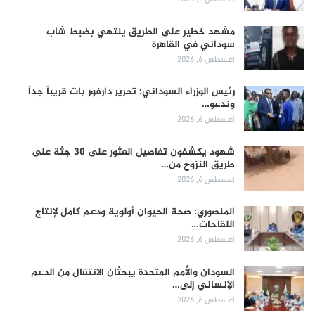
مشهد خطير على الطريق ينتهي بضبط شاب
سوداني في القاهرة
أغسطس 6, 2026
رئيس الوزراء السوداني: تحرير دارفور بات قريباً جداً
وندعو…
أغسطس 6, 2026
شهود يكشفون تفاصيل العثور على 30 جثة على
طريق النزوح من…
أغسطس 6, 2026
المنصوري: صحة الحيوان أولوية ودعم كامل لإنتاج
اللقاحات…
أغسطس 6, 2026
السودان والأمم المتحدة يبحثان الانتقال من الدعم
الإنساني إلى…
أغسطس 6, 2026