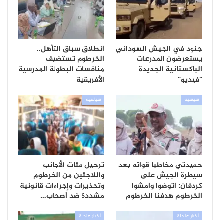
جنود في الجيش السوداني
انطلاق سباق التأهل..
يستعرضون المدرعات
الخرطوم تستضيف
الباكستانية الجديدة
منافسات البطولة المدرسية
“فيديو”
الأفريقية
سياسية
سياسية
حميدتي مخاطبا قواته بعد
ترحيل مئات الأجانب
سيطرة الجيش على
واللاجئين من الخرطوم
كردفان: اتوضوا وامشوا
وتحذيرات وإجراءات قانونية
الخرطوم هدفنا الخرطوم
مشددة ضد أصحاب…
أخبار عاجلة
أخبار عاجلة