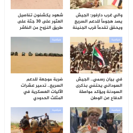
والي غرب دارفور: الجيش
شهود يكشفون تفاصيل
يصد هجوماً للدعم السريع
العثور على 30 جثة على
ويحقق تقدماً قرب الجنينة
طريق النزوح من الفاشر
سياسية
سياسية
في بيان رسمي.. الجيش
ضربة موجعة للدعم
السوداني يحتفي بذكرى
السريع.. تدمير عشرات
السودنة ويؤكد مواصلة
الآليات العسكرية في
الدفاع عن الوطن
المثلث الحدودي
سياسية
سياسية