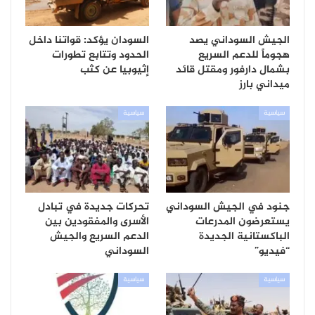
الجيش السوداني يصد
السودان يؤكد: قواتنا داخل
هجوماً للدعم السريع
الحدود وتتابع تطورات
بشمال دارفور ومقتل قائد
إثيوبيا عن كثب
ميداني بارز
سياسية
سياسية
جنود في الجيش السوداني
تحركات جديدة في تبادل
يستعرضون المدرعات
الأسرى والمفقودين بين
الباكستانية الجديدة
الدعم السريع والجيش
“فيديو”
السوداني
سياسية
سياسية