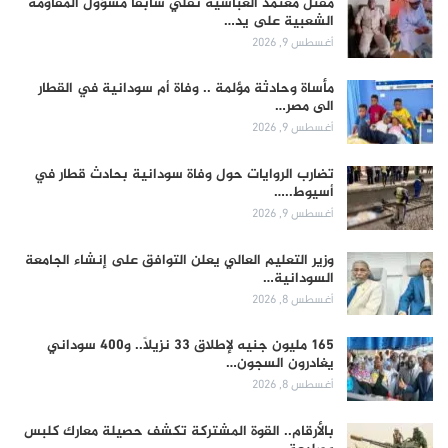
مقتل معتمد العباسية تقلي سابقا مسؤول المقاومة
الشعبية على يد…
أغسطس 9, 2026
مأساة وحادثة مؤلمة .. وفاة أم سودانية في القطار
الى مصر…
أغسطس 9, 2026
تضارب الروايات حول وفاة سودانية بحادث قطار في
أسيوط..…
أغسطس 9, 2026
وزير التعليم العالي يعلن التوافق على إنشاء الجامعة
السودانية…
أغسطس 8, 2026
165 مليون جنيه لإطلاق 33 نزيلاً.. و400 سوداني
يغادرون السجون…
أغسطس 8, 2026
بالأرقام.. القوة المشتركة تكشف حصيلة معارك كلبس