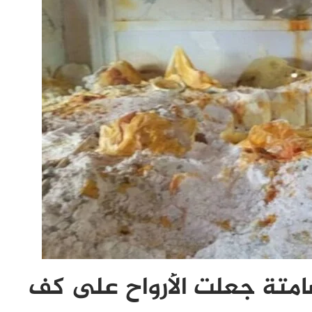
صامتة جعلت الأرواح على كف