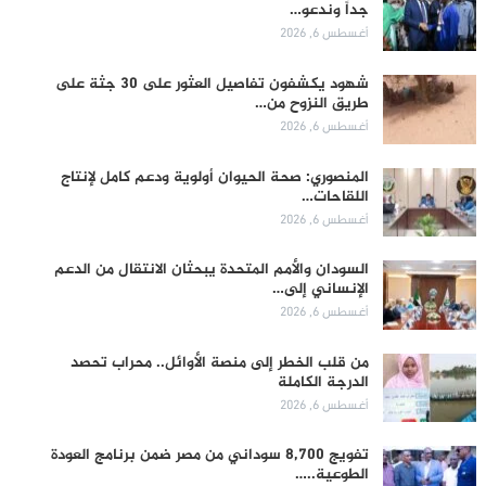
جداً وندعو…
أغسطس 6, 2026
شهود يكشفون تفاصيل العثور على 30 جثة على
طريق النزوح من…
أغسطس 6, 2026
المنصوري: صحة الحيوان أولوية ودعم كامل لإنتاج
اللقاحات…
أغسطس 6, 2026
السودان والأمم المتحدة يبحثان الانتقال من الدعم
الإنساني إلى…
أغسطس 6, 2026
من قلب الخطر إلى منصة الأوائل.. محراب تحصد
الدرجة الكاملة
أغسطس 6, 2026
تفويج 8,700 سوداني من مصر ضمن برنامج العودة
الطوعية..…