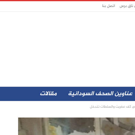
 تاق برس
اتصل بنا
عناوين الصحف السودانية
مقالات
 على كف عفريت والسلطات تتدخل