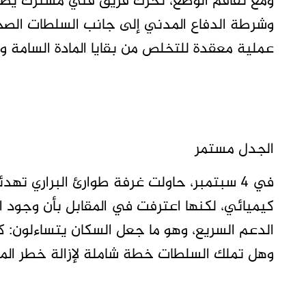
ومع تفاقم الوضع، تحرك فريق فني مشترك يضم ا
وشرطة الدفاع المدني إلى جانب السلطات الصحية
عملية معقدة للتخلص من بقايا المادة السامة وت
الجدل مستمر
في 4 سبتمبر، حاولت غرفة طوارئ البراري ته
كيميائي، لكنها اعترفت في المقابل بأن وجود ا
الدعم السريع، وهو ما جعل السكان يتساءلون: كم
وهل تملك السلطات خطة شاملة لإزالة خطر المو