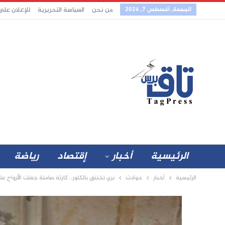
الجمعة, أغسطس 7, 2026
من نحن
السياسة التحريرية
للإعلان على
الرئيسية
أخبار
إقتصاد
رياضة
الرئيسية
أخبار
حوادث
بري تختنق بالكلور.. كارثة صامتة جعلت الأرواح