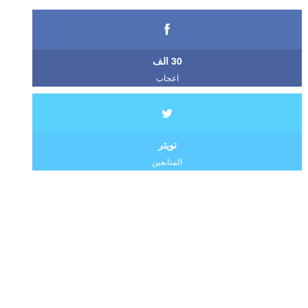
30 الف
اعجاب
تويتر
المتابعين