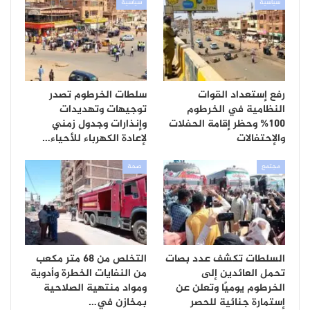
سياسية
سياسية
رفع إستعداد القوات
سلطات الخرطوم تصدر
النظامية في الخرطوم
توجيهات وتهديدات
100% وحظر إقامة الحفلات
وإنذارات وجدول زمني
والإحتفالات
لإعادة الكهرباء للأحياء…
مجتمع
صحة
السلطات تكشف عدد بصات
التخلص من 68 متر مكعب
تحمل العائدين إلى
من النفايات الخطرة وأدوية
الخرطوم يوميًا وتعلن عن
ومواد منتهية الصلاحية
إستمارة جنائية للحصر
بمخازن في…