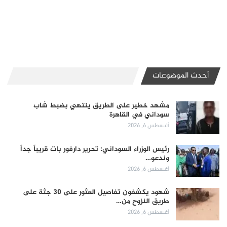
أحدث الموضوعات
مشهد خطير على الطريق ينتهي بضبط شاب
سوداني في القاهرة
أغسطس 6, 2026
رئيس الوزراء السوداني: تحرير دارفور بات قريباً جداً
وندعو…
أغسطس 6, 2026
شهود يكشفون تفاصيل العثور على 30 جثة على
طريق النزوح من…
أغسطس 6, 2026