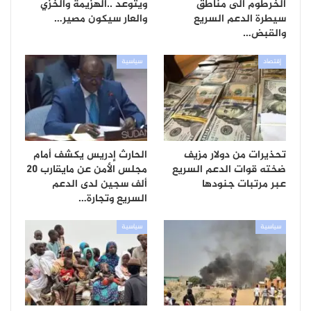
الخرطوم الى مناطق
ويتوعد ..الهزيمة والخزي
سيطرة الدعم السريع
والعار سيكون مصير…
والقبض…
إقتصاد
سياسية
تحذيرات من دولار مزيف
الحارث إدريس يكشف أمام
ضخته قوات الدعم السريع
مجلس الأمن عن مايقارب 20
عبر مرتبات جنودها
ألف سجين لدى الدعم
السريع وتجارة…
سياسية
سياسية