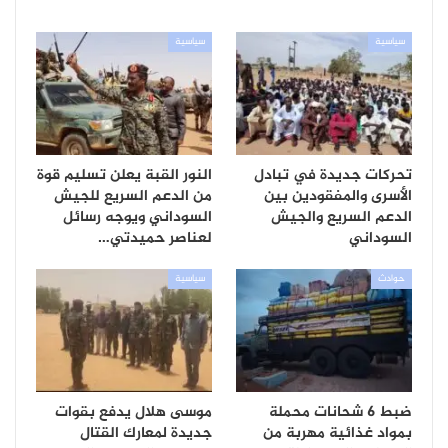
سياسية
سياسية
تحركات جديدة في تبادل
النور القبة يعلن تسليم قوة
الأسرى والمفقودين بين
من الدعم السريع للجيش
الدعم السريع والجيش
السوداني ويوجه رسائل
السوداني
لعناصر حميدتي…
حوادث
سياسية
ضبط 6 شحانات محملة
موسى هلال يدفع بقوات
بمواد غذائية مهربة من
جديدة لمعارك القتال