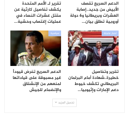
الدعم السريع تقصف
تقرير لـ الأمم المتحدة
الأبيض من جديد..إصابة
يكشف تفاصيل كارثية عن
العشرات وبريطانيا و6 دولة
مقتل عشرات النساء في
أوروبية تطلق بيان…
عمليات إغتصاب وحشية…
أخبار عاجلة
سياسية
تقرير وتفاصيل
الدعم السريع تفرض قيوداً
خطيرة..شهادة أمام البرلمان
غير مسبوقة على قياداتها
البريطاني تكشف خيوط
لمنعهم من الإنشقاق
دعم الإمارات وإثيوبيا…
والإنضمام للجيش
تحميل المزيد