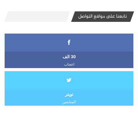
تابعنا على مواقع التواصل
30 الف
اعجاب
تويتر
المتابعين