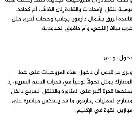
وأكدت المصادر أن المروحيات الجديدة تنفذ رحلات شبه
يومية لنقل الإمدادات والقادة إلى الفاشر، أم كدادة،
قاعدة الزرق بشمال دارفور، بجانب وجهات أخرى مثل
غرب نيالا، زالنجي، وأم دافوق الحدودية.
تحول نوعي
ويرى مراقبون أن دخول هذه المروحيات على خط
المعارك يمثل تحولاً نوعياً في قدرات الدعم السريع، إذ
يمنحها قدرة أكبر على المناورة والتنقل السريع داخل
مسارح العمليات بدارفور، ما قد ينعكس مباشرة على
موازين القوة في الإقليم.