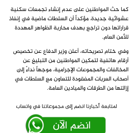
كما حث المواطنين على عدم إنشاء تجمعات سكنية
عشوائية جديدة، مؤكداً أن السلطات ماضية في إنفاذ
قراراتها دون تراجع بهدف محاربة الظواهر المهددة
للأمن العام.
وفي ختام تصريحاته، أعلن وزير الدفاع عن تخصيص
أرقام هاتفية لتمكين المواطنين من التبليغ عن
المخالفات والمجموعات الإجرامية، موجهاً نداءً إلى
أصحاب العربات المفقودة للتعاون مع السلطات في
إزالتها من الطرقات والميادين العامة.