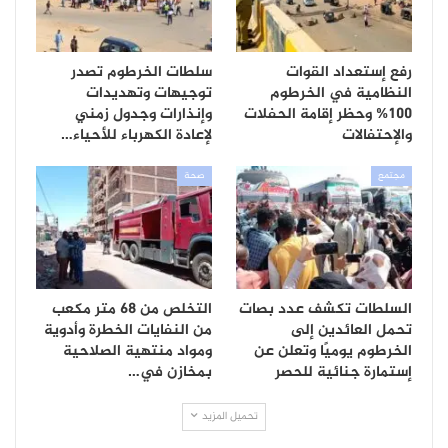
رفع إستعداد القوات
سلطات الخرطوم تصدر
النظامية في الخرطوم
توجيهات وتهديدات
100% وحظر إقامة الحفلات
وإنذارات وجدول زمني
والإحتفالات
لإعادة الكهرباء للأحياء…
مجتمع
صحة
السلطات تكشف عدد بصات
التخلص من 68 متر مكعب
تحمل العائدين إلى
من النفايات الخطرة وأدوية
الخرطوم يوميًا وتعلن عن
ومواد منتهية الصلاحية
إستمارة جنائية للحصر
بمخازن في…
تحميل المزيد