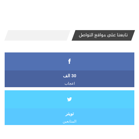
تابعنا على مواقع التواصل
30 الف
اعجاب
تويتر
المتابعين