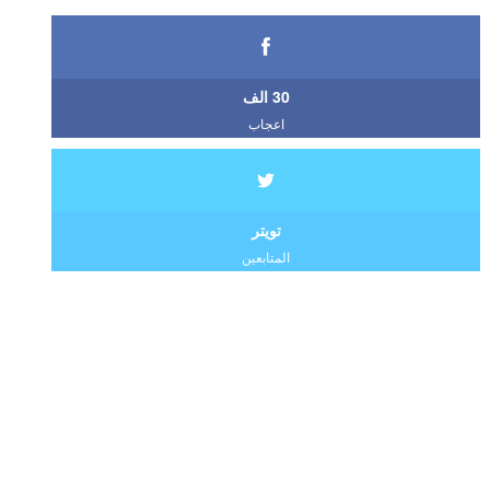
30 الف
اعجاب
تويتر
المتابعين