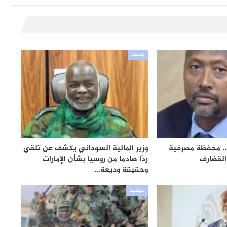
إقتصاد
ن.. محفظة مصرفية
وزير المالية السوداني يكشف عن تلقي
لقضارف
ردًا صادما من روسيا بشأن الإمارات
وحقيقة وديعة…
سياسية