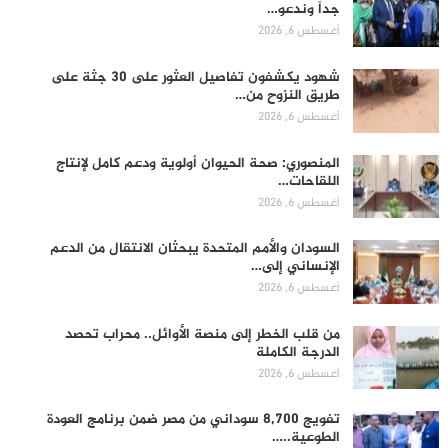
جداً وندعو…
أغسطس 6, 2026
شهود يكشفون تفاصيل العثور على 30 جثة على
طريق النزوح من…
أغسطس 6, 2026
المنصوري: صحة الحيوان أولوية ودعم كامل لإنتاج
اللقاحات…
أغسطس 6, 2026
السودان والأمم المتحدة يبحثان الانتقال من الدعم
الإنساني إلى…
أغسطس 6, 2026
من قلب الخطر إلى منصة الأوائل.. محراب تحصد
الدرجة الكاملة
أغسطس 6, 2026
تفويج 8,700 سوداني من مصر ضمن برنامج العودة
الطوعية..…