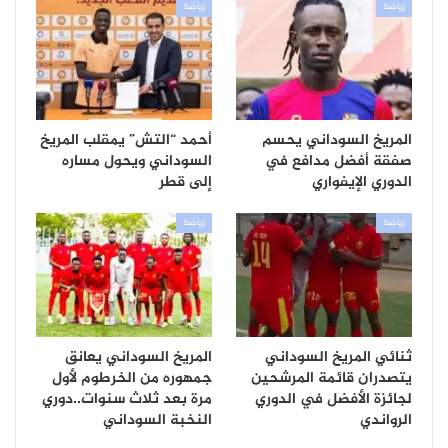
رياضة
رياضة
المريخ السوداني يحسم
أحمد “التش” يمقلب المريخ
صفقة أفضل مدافع في
السوداني ويحول مساره
الدوري الإيفواري
إلى قطر
رياضة
رياضة
ثنائي المريخ السوداني
المريخ السوداني يعانق
يتصدران قائمة المرشحين
جمهوره من الخرطوم لأول
لجائزة الأفضل في الدوري
مرة بعد ثلاث سنوات..دوري
الرواندي
النخبة السوداني