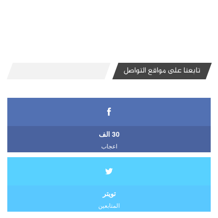
تابعنا على مواقع التواصل
30 الف
اعجاب
تويتر
المتابعين