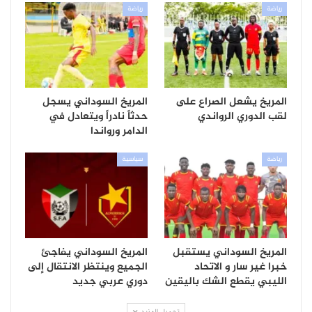
رياضة
رياضة
المريخ يشعل الصراع على
المريخ السوداني يسجل
لقب الدوري الرواندي
حدثاً نادراً ويتعادل في
الدامر ورواندا
رياضة
سياسية
المريخ السوداني يستقبل
المريخ السوداني يفاجئ
خبرا غير سار و الاتحاد
الجميع وينتظر الانتقال إلى
الليبي يقطع الشك باليقين
دوري عربي جديد