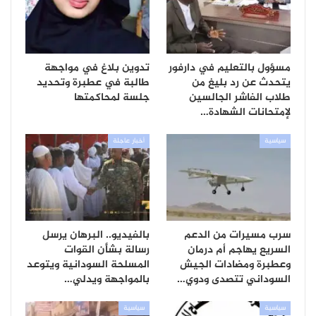
مسؤول بالتعليم في دارفور
تدوين بلاغ في مواجهة
يتحدث عن رد بليغ من
طالبة في عطبرة وتحديد
طلاب الفاشر الجالسين
جلسة لمحاكمتها
لإمتحانات الشهادة…
سياسية
أخبار عاجلة
سرب مسيرات من الدعم
بالفيديو.. البرهان يرسل
السريع يهاجم أم درمان
رسالة بشأن القوات
وعطبرة ومضادات الجيش
المسلحة السودانية ويتوعد
السوداني تتصدى ودوي…
بالمواجهة ويدلي…
سياسية
سياسية