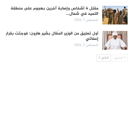
مقتل 4 أشخاص وإصابة آخرين بهجوم على منطقة
التميد في شمال…
أغسطس 7, 2026
أول تعليق من الوزير المُقال بشير هارون: فوجئت بقرار
إعفائي
أغسطس 7, 2026
السابق
التالي