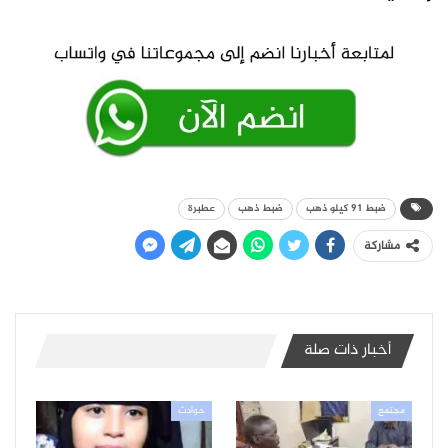
ضبط 91 كيلو ذهب
ضبط ذهب
عطبرة
مشاركة
أخبار ذات صلة
مجتمع
حوادث