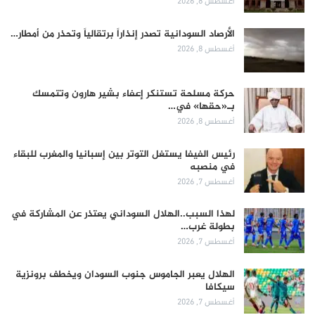
أغسطس 8, 2026
الأرصاد السودانية تصدر إنذاراً برتقالياً وتحذر من أمطار…
أغسطس 8, 2026
حركة مسلحة تستنكر إعفاء بشير هارون وتتمسك
بـ«حقها» في…
أغسطس 8, 2026
رئيس الفيفا يستغل التوتر بين إسبانيا والمغرب للبقاء
في منصبه
أغسطس 7, 2026
لهذا السبب..الهلال السوداني يعتذر عن المشاركة في
بطولة غرب…
أغسطس 7, 2026
الهلال يعبر الجاموس جنوب السودان ويخطف برونزية
سيكافا
أغسطس 7, 2026