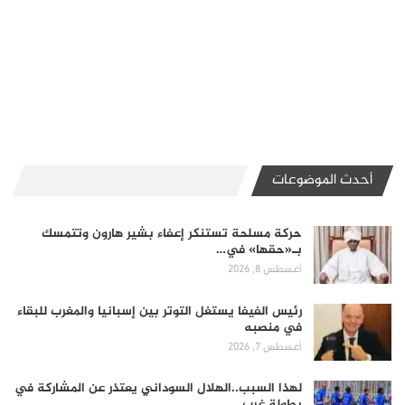
أحدث الموضوعات
حركة مسلحة تستنكر إعفاء بشير هارون وتتمسك
بـ«حقها» في…
أغسطس 8, 2026
رئيس الفيفا يستغل التوتر بين إسبانيا والمغرب للبقاء
في منصبه
أغسطس 7, 2026
لهذا السبب..الهلال السوداني يعتذر عن المشاركة في
بطولة غرب…