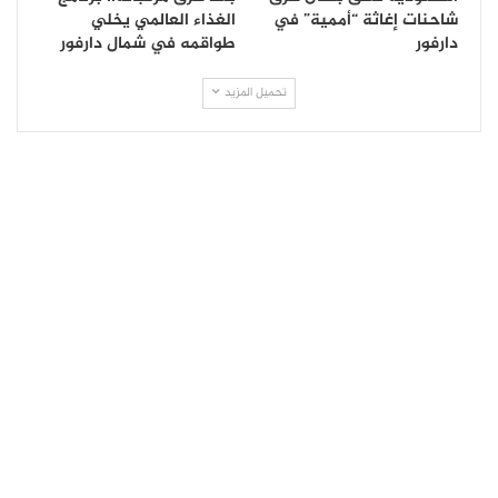
شاحنات إغاثة “أممية” في
الغذاء العالمي يخلي
دارفور
طواقمه في شمال دارفور
تحميل المزيد