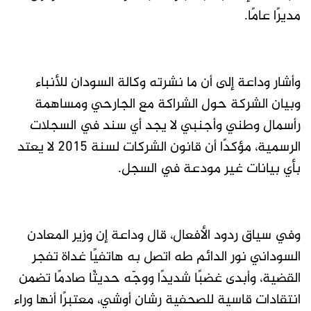
مديرًا عامًا.
وأشار وداعة إلى أن ما نشرته وكالة السودان للأنباء
وبيان الشركة حول الشراكة مع الجارحي ومساهمة
رأسمال وطني وأجنبي لا يجد أي سند في السجلات
الرسمية، مؤكدًا أن قانون الشركات لسنة 2015 لا يعتد
بأي بيانات غير مودعة في السجل.
وفي سياق ردود الأفعال، قال وداعة إن وزير المعادن
السوداني نور الدائم طه اتصل به هاتفيًا غداة تفجر
القضية، وأبدى غضبًا شديدًا ووجّه حديثًا صادمًا تضمن
انتقادات قاسية للصحفية رشان أوشي، معتبرًا أنها وراء