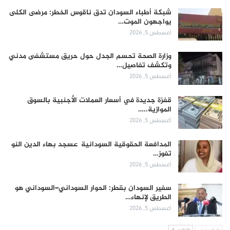
شبكة أطباء السودان تدق ناقوس الخطر: مرضى الكلى
يواجهون الموت…
أغسطس 5, 2026
وزارة الصحة تحسم الجدل حول حريق مستشفى مدني
وتكشف تفاصيل…
أغسطس 5, 2026
قفزة جديدة في أسعار العملات الأجنبية بالسوق
الموازية..…
أغسطس 5, 2026
المدافعة الحقوقية السودانية عسجد بهاء الدين النو
تفوز…
أغسطس 5, 2026
سفير السودان بقطر: الحوار السوداني–السوداني هو
الطريق لإنهاء…
أغسطس 5, 2026