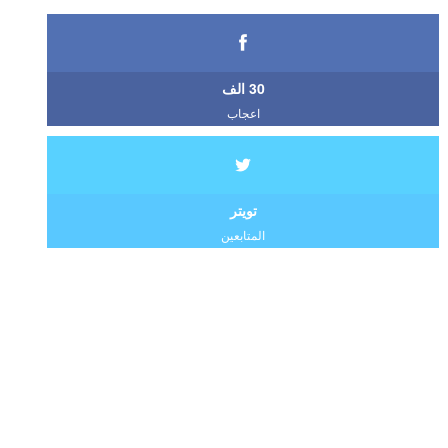
30 الف
اعجاب
تويتر
المتابعين