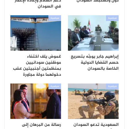
دول وتستبعد السودان
دعم السلام وإعادة الإعمار
في السودان
سياسية
سياسية
إبراهيم جابر يوجّه بتسريع
غموض يلف اختفاء
حسم القضايا الدولية
موظفين سودانيين
الخاصة بالسودان
بمنظمتين أجنبيتين عقب
دخولهما دولة مجاورة
سياسية
سياسية
السعودية تدعو السودان
رسالة من البرهان إلى