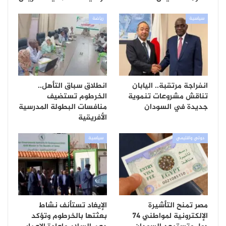
سياسية
رياضة
انفراجة مرتقبة.. اليابان
انطلاق سباق التأهل..
تناقش مشروعات تنموية
الخرطوم تستضيف
جديدة في السودان
منافسات البطولة المدرسية
الأفريقية
دولي واقليمي
سياسية
مصر تمنح التأشيرة
الإيغاد تستأنف نشاط
الإلكترونية لمواطني 74
بعثتها بالخرطوم وتؤكد