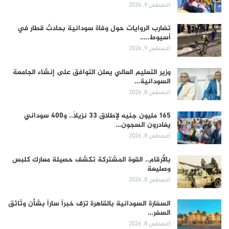
أغسطس 9, 2026
تضارب الروايات حول وفاة سودانية بحادث قطار في
أسيوط..…
أغسطس 9, 2026
وزير التعليم العالي يعلن التوافق على إنشاء الجامعة
السودانية…
أغسطس 8, 2026
165 مليون جنيه لإطلاق 33 نزيلاً.. و400 سوداني
يغادرون السجون…
أغسطس 8, 2026
بالأرقام.. القوة المشتركة تكشف حصيلة معارك كلبس
وصليعة
أغسطس 8, 2026
السفارة السودانية بالقاهرة تزف خبراً ساراً بشأن وثائق
السفر…
أغسطس 8, 2026