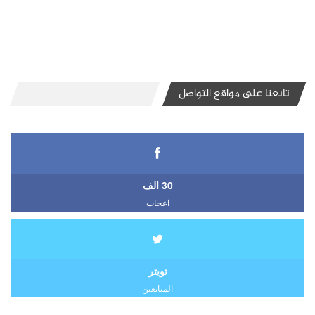
تابعنا على مواقع التواصل
30 الف
اعجاب
تويتر
المتابعين