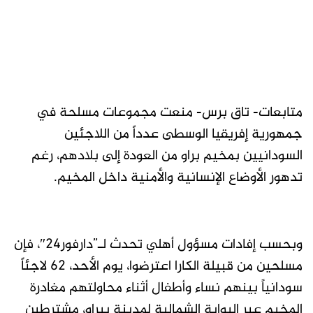
متابعات- تاق برس- منعت مجموعات مسلحة في
جمهورية إفريقيا الوسطى عدداً من اللاجئين
السودانيين بمخيم براو من العودة إلى بلادهم، رغم
تدهور الأوضاع الإنسانية والأمنية داخل المخيم.
وبحسب إفادات مسؤول أهلي تحدث لـ”دارفور24″، فإن
مسلحين من قبيلة الكارا اعترضوا، يوم الأحد، 62 لاجئاً
سودانياً بينهم نساء وأطفال أثناء محاولتهم مغادرة
المخيم عبر البوابة الشمالية لمدينة بيراو، مشترطين