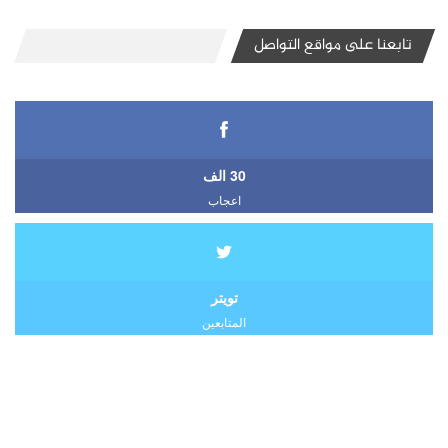
تابعنا على مواقع التواصل
30 الف
اعجاب
تويتر
المتابعين