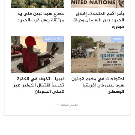
بأمر الأمم المتحدة.. إغلاق
مصرع سودانيين على يد
الحدود بين السودان ودولة
مرتزقة روس قرب الحدود
مجاورة
سياسية
دولي واقليمي
احتجاجات في مخيم لاجئين
ليبيا… تخوّف في الكفرة
سودانيين في إفريقيا
تحسباً لانتقال الكوليرا عبر
الوسطى
لاجئي السودان
تحميل المزيد