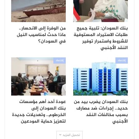
بنك السودان: تلبية جميع
من الوفرة إلى الانحسار..
طلبات الاستيراد المستوفية
ماذا حدث لمناسيب النيل
للشروط واستمرار توفير
في السودان؟
النقد الأجنبي
إقتصاد
إقتصاد
بنك السودان يضرب بيد من
عودة أحد أهم مؤسسات
حديد.. إجراءات ضد مصارف
بنك السودان إلى
بسبب مخالفات النقد
الخرطوم.. وتعديلات جديدة
الأجنبي
لتعزيز حماية المودعين
تحميل المزيد