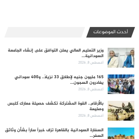
أحدث الموضوعات
وزير التعليم العالي يعلن التوافق على إنشاء الجامعة
السودانية…
أغسطس 8, 2026
165 مليون جنيه لإطلاق 33 نزيلاً.. و400 سوداني
يغادرون السجون…
أغسطس 8, 2026
بالأرقام.. القوة المشتركة تكشف حصيلة معارك كلبس
وصليعة
أغسطس 8, 2026
السفارة السودانية بالقاهرة تزف خبراً ساراً بشأن وثائق
السفر…