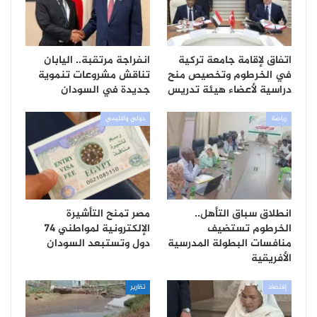
اتفاق لإقامة جامعة تركية
انفراجة مرتقبة.. اليابان
في الخرطوم وتخصيص منح
تناقش مشروعات تنموية
دراسية لأعضاء هيئة تدريس
جديدة في السودان
رياضة
دولي واقليمي
انطلاق سباق التأهل..
مصر تمنح التأشيرة
الخرطوم تستضيف
الإلكترونية لمواطني 74
منافسات البطولة المدرسية
دول وتستبعد السودان
الأفريقية
إقتصاد
تقارير