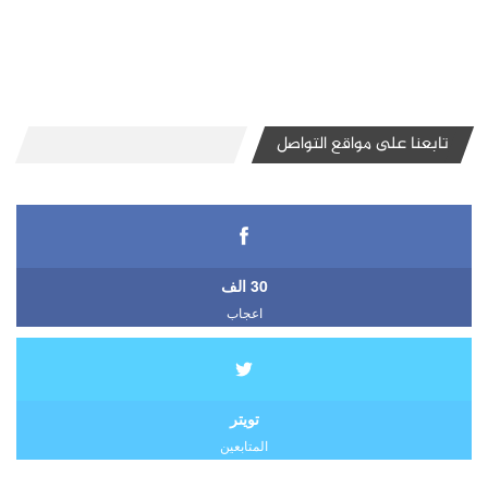
تابعنا على مواقع التواصل
30 الف
اعجاب
تويتر
المتابعين